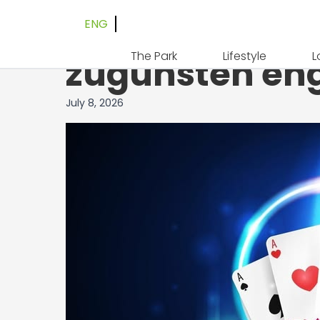
ENG
Wetten ohne Li
The Park
Lifestyle
L
zugunsten eng
July 8, 2026