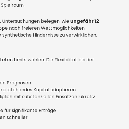
 Spielraum.
en. Untersuchungen belegen, wie
ungefähr 12
uppe nach freieren Wettmöglichkeiten
 synthetische Hindernisse zu verwirklichen.
en Limits wählen. Die Flexibilität bei der
chen Prognosen
reitstehendes Kapital adaptieren
lich mit substanziellen Einsätzen lukrativ
 für signifikante Erträge
gen schneller