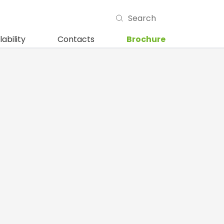
ibilität
lability
Contacts
Brochure