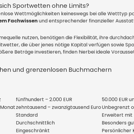
sich Sportwetten ohne Limits?
enlose Wettmöglichkeiten keineswegs bei alle Wetttyp pa
dem Fachwissen
und entsprechender finanzieller Ausstat
equelle nutzen, benötigen die Flexibilität, ihre durchda
wetter, die über jenes nötige Kapital verfügen sowie S
ößere Beträge investieren, finden hierbei ideale Vorausset
chen und grenzenlosen Buchmachern
z
fünfhundert – 2.000 EUR
50.000 EUR u
o Monat
zehntausend – zwanzigtausend Euro
Unbegrenzt o
Standard
Erweitert mi
Durchschnittlich
Besonders gu
Eingeschränkt
Persönlicher