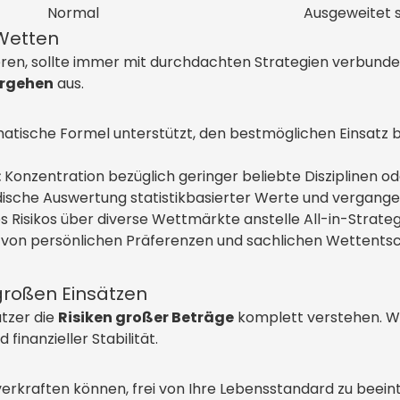
Normal
Ausgeweitet 
-Wetten
zieren, sollte immer mit durchdachten Strategien verbun
orgehen
aus.
tische Formel unterstützt, den bestmöglichen Einsatz 
:
Konzentration bezüglich geringer beliebte Disziplinen o
sche Auswertung statistikbasierter Werte und vergange
s Risikos über diverse Wettmärkte anstelle All-in-Strate
 von persönlichen Präferenzen und sachlichen Wettents
großen Einsätzen
utzer die
Risiken großer Beträge
komplett verstehen. W
inanzieller Stabilität.
 verkraften können, frei von Ihre Lebensstandard zu beein