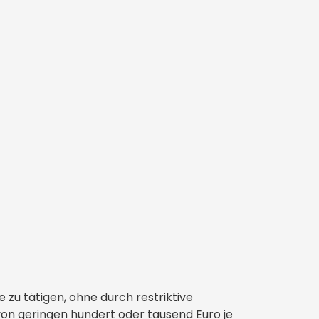
e zu tätigen, ohne durch restriktive
von geringen hundert oder tausend Euro je