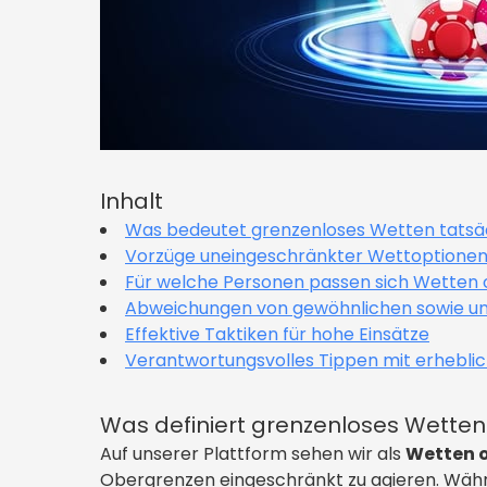
Inhalt
Was bedeutet grenzenloses Wetten tatsä
Vorzüge uneingeschränkter Wettoptione
Für welche Personen passen sich Wetten
Abweichungen von gewöhnlichen sowie u
Effektive Taktiken für hohe Einsätze
Verantwortungsvolles Tippen mit erheblic
Was definiert grenzenloses Wetten 
Auf unserer Plattform sehen wir als
Wetten o
Obergrenzen eingeschränkt zu agieren. Währe