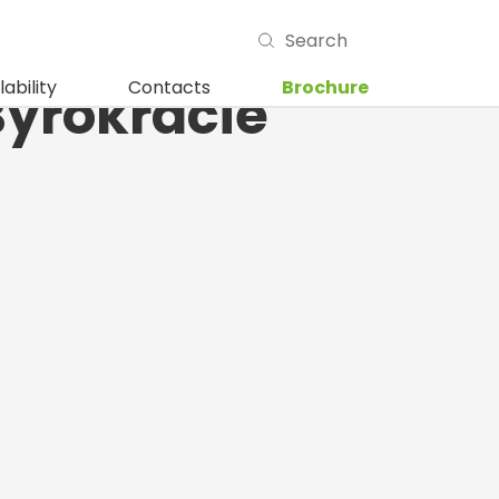
Způsob Jak
lability
Contacts
Brochure
Byrokracie