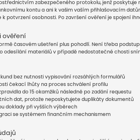
střednictvím zabezpečeného protokolu, jenž poskytuje 
nkovnímu kontu a ani k vašim vaším přihlašovacím datů
k potvrzení osobnosti. Po završení ověření je spojení ih
i ověření
formě časovém ušetření plus pohodlí. Není třeba podst
 odesílání materiálů v případě nedostatečné chosti sním
kund bez nutnosti vypisování rozsáhlých formulářů
ti čekací lhůty na proces schválení profilu
 zpravidla do 15 okamžiků následně po zadání requestu
tních dat, protože neposkytujete duplikáty dokumentů
ou doklady při vyšších výběrech
ntegraci se systémem finančním mechanismem
údajů