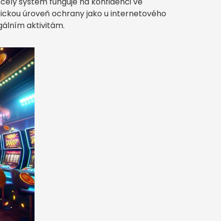
celý systém funguje na konfidenci ve
tickou úroveň ochrany jako u internetového
gálním aktivitám.