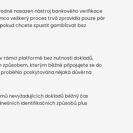
ůvodně nasazen nástroj bankového verifikace
tímco veškerý proces trvá zpravidla pouze pár
 pokud chcete spustit gamblovat bez
 v rámci platformě bez nutnosti dokladů,
 způsobem, kterým běžně připojujete se do
by proběhlo poskytována nějaká důvěrná
témů nevyžadujících dokladů běžný čas
dnešních identifikačních způsobů plus