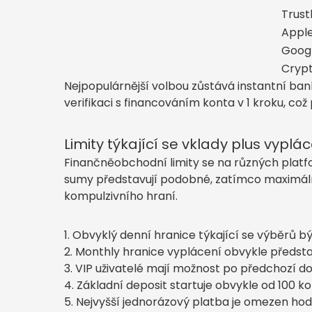
Trust
Appl
Goog
Cryp
Nejpopulárnější volbou zůstává instantní bank
verifikaci s financováním konta v 1 kroku, c
Limity týkající se vklady plus vyplá
Finančněobchodní limity se na různých platfo
sumy představují podobné, zatímco maximální 
kompulzivního hraní.
Obvyklý denní hranice týkající se výběrů b
Monthly hranice vyplácení obvykle předsta
VIP uživatelé mají možnost po předchozí dom
Základní deposit startuje obvykle od 100 k
Nejvyšší jednorázový platba je omezen hod