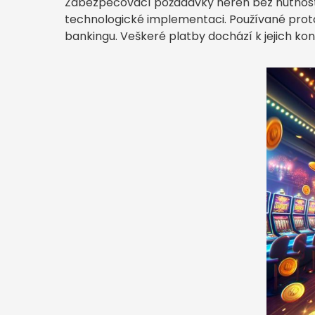
Zabezpečovací požadavky heren bez nutnosti 
technologické implementaci. Používané protok
bankingu. Veškeré platby dochází k jejich k