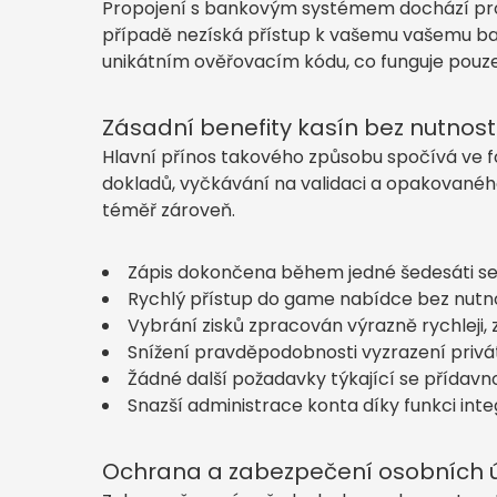
Propojení s bankovým systémem dochází pro
případě nezíská přístup k vašemu vašemu ba
unikátním ověřovacím kódu, co funguje pouze 
Zásadní benefity kasín bez nutnost
Hlavní přínos takového způsobu spočívá ve 
dokladů, vyčkávání na validaci a opakovaného
téměř zároveň.
Zápis dokončena během jedné šedesáti se
Rychlý přístup do game nabídce bez nutnos
Vybrání zisků zpracován výrazně rychleji,
Snížení pravděpodobnosti vyzrazení privá
Žádné další požadavky týkající se přídavn
Snazší administrace konta díky funkci i
Ochrana a zabezpečení osobních 