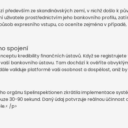
zí především ze skandinávských zemí, v nichž došlo k p
ení uživatele prostřednictvím jeho bankovního profilu, za
působ expresního vstupu, co oceníte zejména v případě,
ho spojení
ceptu kredibility finančních ústavů. Když se registrujete
vaší bankovního ústavu. Tam dochází k ověříte obvyklým
le validuje platformě vaši osobnost a dospělost, aniž 
ského orgánu Spelinspektionen zkrátila implementace sys
ouze 30-90 sekund. Daný údaj potvrzuje reálnou účinnost 
le.< /p>