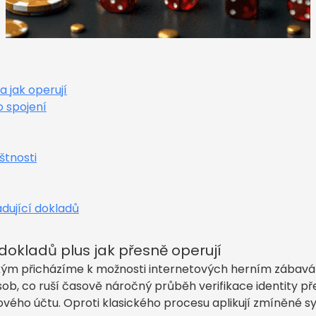
a jak operují
o spojení
štnosti
dující dokladů
dokladů plus jak přesně operují
jakým přicházíme k možnosti internetových herním zábav
b, co ruší časově náročný průběh verifikace identity př
ého účtu. Oproti klasického procesu aplikují zmíněné sy