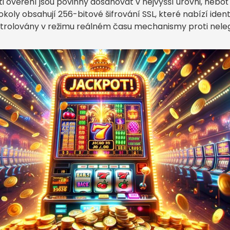
ověření jsou povinny dosahovat v nejvyšší úrovni, neboť 
oly obsahují 256-bitové šifrování SSL, které nabízí iden
ontrolovány v režimu reálném času mechanismy proti nele