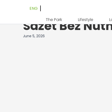
ENG
Online Kasina
The Park
Lifestyle
L
Sázet Bez Nut
June 5, 2026