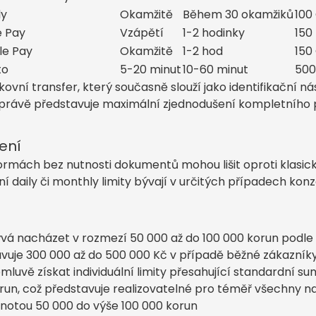
ly
Okamžitě
Během 30 okamžiků
100
e Pay
Vzápětí
1-2 hodinky
150
le Pay
Okamžitě
1-2 hod
150
to
5-20 minut
10-60 minut
500
ovní transfer, který současně slouží jako identifikační ná
ož právě představuje maximální zjednodušení kompletního 
cení
rmách bez nutnosti dokumentů mohou lišit oproti klasický
daily či monthly limity bývají v určitých případech kon
ývá nacházet v rozmezí 50 000 až do 100 000 korun podle
vuje 300 000 až do 500 000 Kč v případě běžné zákazník
luvě získat individuální limity přesahující standardní s
orun, což představuje realizovatelné pro téměř všechny na
notou 50 000 do výše 100 000 korun