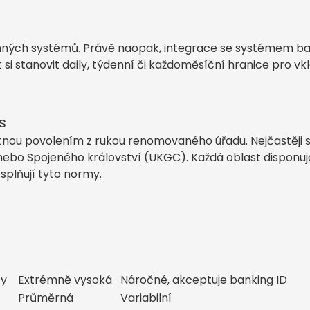
ných systémů. Právě naopak, integrace se systémem ba
si stanovit daily, týdenní či každoměsíční hranice pro vklá
s
atnou povolením z rukou renomovaného úřadu. Nejčastěji se
ebo Spojeného království (UKGC). Každá oblast disponuje 
splňují tyto normy.
ty
Extrémně vysoká
Náročné, akceptuje banking ID
Průměrná
Variabilní