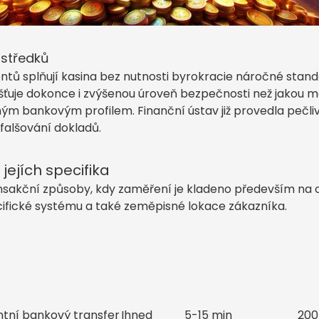
ostředků
ů splňují kasina bez nutnosti byrokracie náročné stand
išťuje dokonce i zvýšenou úroveň bezpečnosti než jakou m
aným bankovým profilem. Finanční ústav již provedla pečli
falšování dokladů.
jejích specifika
nsakční způsoby, kdy zaměření je kladeno především na o
ecifické systému a také zeměpisné lokace zákazníka.
ntní bankový transfer
Ihned
5-15 min
200