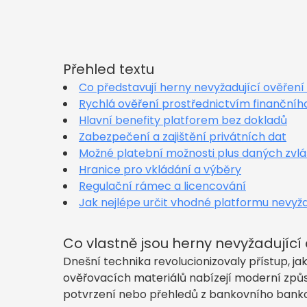
Přehled textu
Co představují herny nevyžadující ověření 
Rychlá ověření prostřednictvím finančníh
Hlavní benefity platforem bez dokladů
Zabezpečení a zajištění privátních dat
Možné platební možnosti plus daných zvlá
Hranice pro vkládání a výběry
Regulační rámec a licencování
Jak nejlépe určit vhodné platformu nevyža
Co vlastně jsou herny nevyžadující 
Dnešní technika revolucionizovaly přístup, 
ověřovacích materiálů nabízejí moderní způso
potvrzení nebo přehledů z bankovního bankov