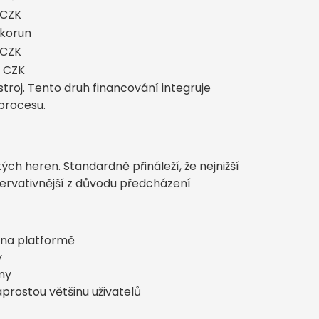
 CZK
 korun
 CZK
 CZK
stroj. Tento druh financování integruje
procesu.
ch heren. Standardně přináleží, že nejnižší
zervativnější z důvodu předcházení
 na platformě
y
umy
prostou většinu uživatelů