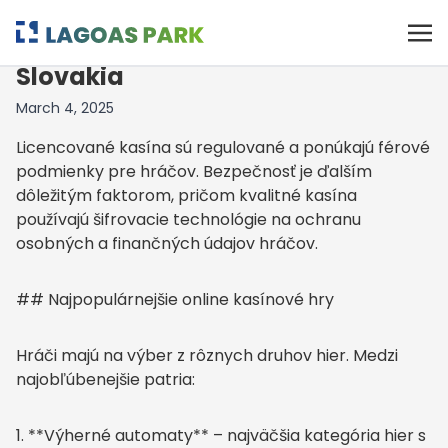
Online Casino No Deposit in
Slovakia
March 4, 2025
Licencované kasína sú regulované a ponúkajú férové
podmienky pre hráčov. Bezpečnosť je ďalším
dôležitým faktorom, pričom kvalitné kasína
používajú šifrovacie technológie na ochranu
osobných a finančných údajov hráčov.
## Najpopulárnejšie online kasínové hry
Hráči majú na výber z rôznych druhov hier. Medzi
najobľúbenejšie patria:
1. **Výherné automaty** – najväčšia kategória hier s