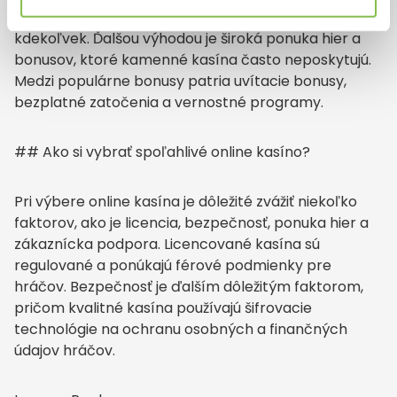
dostupnosť – hráči môžu hrať kedykoľvek a
kdekoľvek. Ďalšou výhodou je široká ponuka hier a
bonusov, ktoré kamenné kasína často neposkytujú.
Medzi populárne bonusy patria uvítacie bonusy,
bezplatné zatočenia a vernostné programy.
## Ako si vybrať spoľahlivé online kasíno?
Pri výbere online kasína je dôležité zvážiť niekoľko
faktorov, ako je licencia, bezpečnosť, ponuka hier a
zákaznícka podpora. Licencované kasína sú
regulované a ponúkajú férové podmienky pre
hráčov. Bezpečnosť je ďalším dôležitým faktorom,
pričom kvalitné kasína používajú šifrovacie
technológie na ochranu osobných a finančných
údajov hráčov.