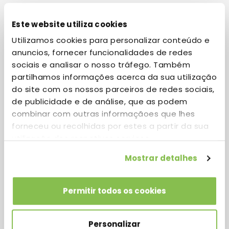
– **Vernostné programy** – odmeny pre
Este website utiliza cookies
pravidelných hráčov.
Utilizamos cookies para personalizar conteúdo e
anuncios, fornecer funcionalidades de redes
…
sociais e analisar o nosso tráfego. Também
partilhamos informações acerca da sua utilização
Online kasína sa stali jedným z najpopulárnejších
do site com os nossos parceiros de redes sociais,
spôsobov zábavy v digitálnom svete. S rozmachom
de publicidade e de análise, que as podem
internetu môžu hráči zo Slovenska a celého sveta
combinar com outras informaçãoes que lhes
zažiť vzrušenie hazardných hier priamo zo svojich
forneceu ou recolhidas por estes a partir da sua
domovov. Online kasína ponúkajú širokú škálu hier,
utilização dos respetivos serviços.
vrátane výherných automatov, stolových hier, živých
kasínových hier a športového stávkovania.
Mostrar detalhes
## Výhody online kasína
Permitir todos os cookies
Online kasína majú niekoľko výhod oproti tradičným
Personalizar
kamenným kasínam. Jednou z hlavných výhod je