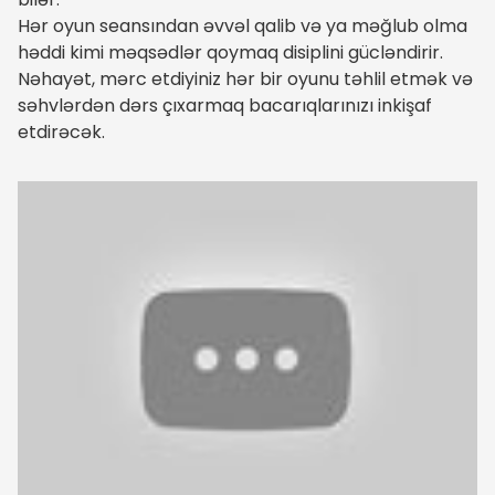
Hər oyun seansından əvvəl qalib və ya məğlub olma
həddi kimi məqsədlər qoymaq disiplini gücləndirir.
Nəhayət, mərc etdiyiniz hər bir oyunu təhlil etmək və
səhvlərdən dərs çıxarmaq bacarıqlarınızı inkişaf
etdirəcək.