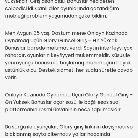
yüksəkdir. Giriş asan oldu, bonuslar həqiqətən
cəlbedici idi. Canlı diler oyunlarında qazandığım
məbləği problem yaşamadan çəkə bildim.
Mən Aygün, 35 yaş. Dostum mənə Onlayn Kazinoda
Oynamaq Üçün Glory Güncel Giriş – Ən Yüksək
Bonuslar barədə məlumat verdi. Saytın interfeysi çox
rahatdır, oyunların keyfiyyəti mükəmməldir. Xüsusilə
yeni oyunçu bonusu ilə başlamaq mənim üçün böyük
üstünlük oldu. Dəstək xidməti hər suala sürətlə cavab
verir.
Onlayn Kazinoda Oynamaq Üçün Glory Güncel Giriş –
Ən Yüksək Bonuslar açar sözü ilə bağlı əsas sual,
platformanın rəsmi ünvanının necə tapılmasıdır.
Bu sorğu ilə oyunçular, Glory giriş linkinin dəyişməsi və
bloklanmış sayta alternativ yollar haqqında