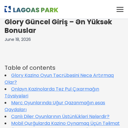
Onlayn Kazinoda Oynamaq Üçün
Glory Güncel Giriş – Ən Yüksək
Bonuslar
June 18, 2026
Table of contents
Glory Kazino Oyun Təcrübəsini Necə Artırmaq
Olar?
Onlayn Kazinolarda Tez Pul Çıxarmağın
Tövsiyələri
Mərc Oyunlarında Uğur Qazanmağın əsas
Qaydaları
Canlı Diler Oyunlarının Üstünlükləri Nələrdir?
Mobil Qurğularda Kazino Oynamaq Üçün Təlimat