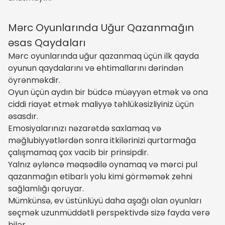
Mərc Oyunlarında Uğur Qazanmağın
əsas Qaydaları
Mərc oyunlarında uğur qazanmaq üçün ilk qayda
oyunun qaydalarını və ehtimallarını dərindən
öyrənməkdir.
Oyun üçün aydın bir büdcə müəyyən etmək və ona
ciddi riayət etmək maliyyə təhlükəsizliyiniz üçün
əsasdır.
Emosiyalarınızı nəzarətdə saxlamaq və
məğlubiyyətlərdən sonra itkilərinizi qurtarmağa
çalışmamaq çox vacib bir prinsipdir.
Yalnız əyləncə məqsədilə oynamaq və mərci pul
qazanmağın etibarlı yolu kimi görməmək zehni
sağlamlığı qoruyar.
Mümkünsə, ev üstünlüyü daha aşağı olan oyunları
seçmək uzunmüddətli perspektivdə sizə fayda verə
bilər.