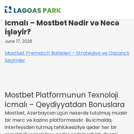
Mostbet Platformunun Texnoloji
İcmalı – Mostbet Nədir və Necə
İşləyir?
June 17, 2026
Mostbet Prematch Bahisleri – Strategiya ve Qazanclı
Seçimler
Mostbet Platformunun Texnoloji
İcmalı – Qeydiyyatdan Bonuslara
Mostbet, Azərbaycan üçün nəzərdə tutulmuş müasir
bir mərc və kazino platformasıdır. Bu icmalda,
interfeysdən tutmuş təhlükəsizliyə qədər hər bir