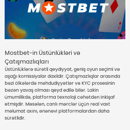
Mostbet-in Üstünlükləri və
Çatışmazlıqları
Üstünlüklərə sürətli qeydiyyat, geniş oyun seçimi və
aşağı komissiyalar daxildir. Çatışmazlıqlar arasında
bəzi ölkələrdə məhdudiyyətlər və KYC prosesinin
bəzən yavaş olması qeyd edilə bilər. Lakin
ümumilikdə, platforma texnoloji cəhətdən inkişaf
etmişdir. Məsələn, canlı mərclər üçün real vaxt
məlumat axını, ənənəvi platformalardan daha
sürətlidir.