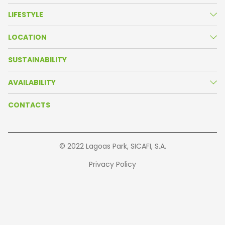
About Us
LIFESTYLE
Life in the Park
News
LOCATION
Amenities
Agenda
Park Map
SUSTAINABILITY
Resident Companies
Oeiras Valley
AVAILABILITY
Our Partners
Getting There
Brochure
CONTACTS
Buildings
© 2022 Lagoas Park, SICAFI, S.A.
Privacy Policy