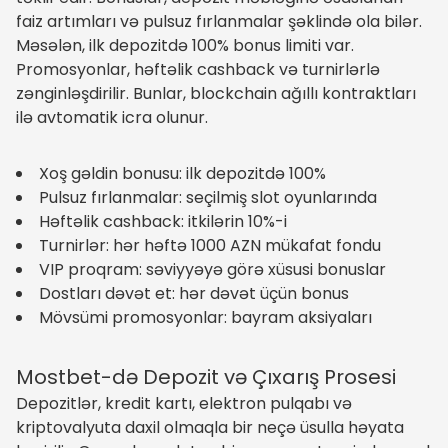
faiz artımları və pulsuz fırlanmalar şəklində ola bilər.
Məsələn, ilk depozitdə 100% bonus limiti var.
Promosyonlar, həftəlik cashback və turnirlərlə
zənginləşdirilir. Bunlar, blockchain ağıllı kontraktları
ilə avtomatik icra olunur.
Xoş gəldin bonusu: ilk depozitdə 100%
Pulsuz fırlanmalar: seçilmiş slot oyunlarında
Həftəlik cashback: itkilərin 10%-i
Turnirlər: hər həftə 1000 AZN mükafat fondu
VIP proqram: səviyyəyə görə xüsusi bonuslar
Dostları dəvət et: hər dəvət üçün bonus
Mövsümi promosyonlar: bayram aksiyaları
Mostbet-də Depozit və Çıxarış Prosesi
Depozitlər, kredit kartı, elektron pulqabı və
kriptovalyuta daxil olmaqla bir neçə üsulla həyata