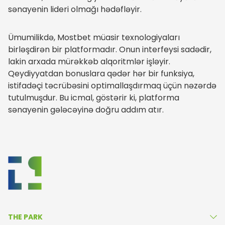
sənayenin lideri olmağı hədəfləyir.
Ümumilikdə, Mostbet müasir texnologiyaları
birləşdirən bir platformadır. Onun interfeysi sadədir,
lakin arxada mürəkkəb alqoritmlər işləyir.
Qeydiyyatdan bonuslara qədər hər bir funksiya,
istifadəçi təcrübəsini optimallaşdırmaq üçün nəzərdə
tutulmuşdur. Bu icmal, göstərir ki, platforma
sənayenin gələcəyinə doğru addım atır.
THE PARK