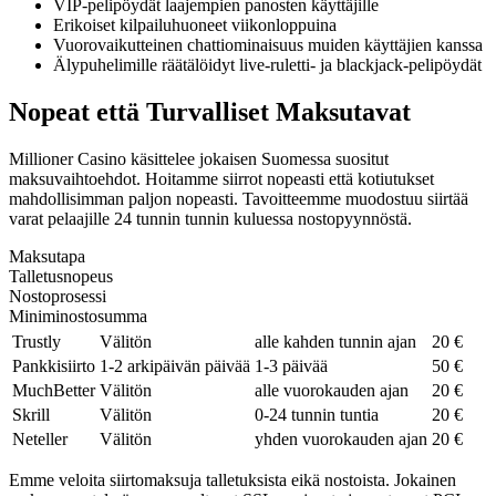
VIP-pelipöydät laajempien panosten käyttäjille
Erikoiset kilpailuhuoneet viikonloppuina
Vuorovaikutteinen chattiominaisuus muiden käyttäjien kanssa
Älypuhelimille räätälöidyt live-ruletti- ja blackjack-pelipöydät
Nopeat että Turvalliset Maksutavat
Millioner Casino käsittelee jokaisen Suomessa suositut
maksuvaihtoehdot. Hoitamme siirrot nopeasti että kotiutukset
mahdollisimman paljon nopeasti. Tavoitteemme muodostuu siirtää
varat pelaajille 24 tunnin tunnin kuluessa nostopyynnöstä.
Maksutapa
Talletusnopeus
Nostoprosessi
Miniminostosumma
Trustly
Välitön
alle kahden tunnin ajan
20 €
Pankkisiirto
1-2 arkipäivän päivää
1-3 päivää
50 €
MuchBetter
Välitön
alle vuorokauden ajan
20 €
Skrill
Välitön
0-24 tunnin tuntia
20 €
Neteller
Välitön
yhden vuorokauden ajan
20 €
Emme veloita siirtomaksuja talletuksista eikä nostoista. Jokainen