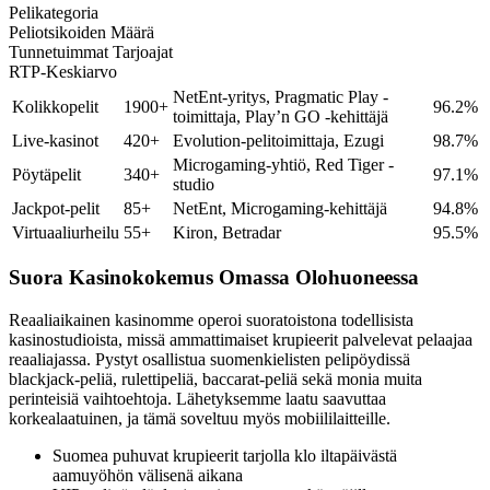
Pelikategoria
Peliotsikoiden Määrä
Tunnetuimmat Tarjoajat
RTP-Keskiarvo
NetEnt-yritys, Pragmatic Play -
Kolikkopelit
1900+
96.2%
toimittaja, Play’n GO -kehittäjä
Live-kasinot
420+
Evolution-pelitoimittaja, Ezugi
98.7%
Microgaming-yhtiö, Red Tiger -
Pöytäpelit
340+
97.1%
studio
Jackpot-pelit
85+
NetEnt, Microgaming-kehittäjä
94.8%
Virtuaaliurheilu
55+
Kiron, Betradar
95.5%
Suora Kasinokokemus Omassa Olohuoneessa
Reaaliaikainen kasinomme operoi suoratoistona todellisista
kasinostudioista, missä ammattimaiset krupieerit palvelevat pelaajaa
reaaliajassa. Pystyt osallistua suomenkielisten pelipöydissä
blackjack-peliä, rulettipeliä, baccarat-peliä sekä monia muita
perinteisiä vaihtoehtoja. Lähetyksemme laatu saavuttaa
korkealaatuinen, ja tämä soveltuu myös mobiililaitteille.
Suomea puhuvat krupieerit tarjolla klo iltapäivästä
aamuyöhön välisenä aikana