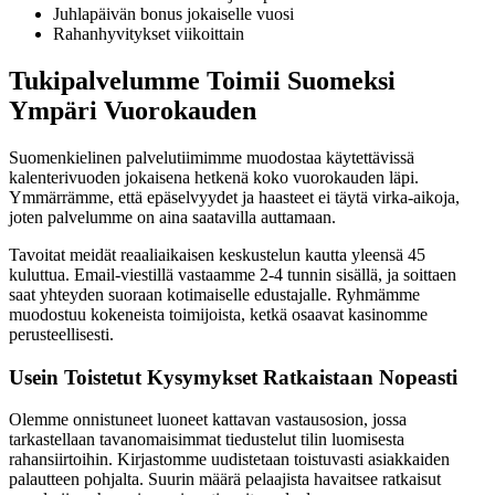
Juhlapäivän bonus jokaiselle vuosi
Rahanhyvitykset viikoittain
Tukipalvelumme Toimii Suomeksi
Ympäri Vuorokauden
Suomenkielinen palvelutiimimme muodostaa käytettävissä
kalenterivuoden jokaisena hetkenä koko vuorokauden läpi.
Ymmärrämme, että epäselvyydet ja haasteet ei täytä virka-aikoja,
joten palvelumme on aina saatavilla auttamaan.
Tavoitat meidät reaaliaikaisen keskustelun kautta yleensä 45
kuluttua. Email-viestillä vastaamme 2-4 tunnin sisällä, ja soittaen
saat yhteyden suoraan kotimaiselle edustajalle. Ryhmämme
muodostuu kokeneista toimijoista, ketkä osaavat kasinomme
perusteellisesti.
Usein Toistetut Kysymykset Ratkaistaan Nopeasti
Olemme onnistuneet luoneet kattavan vastausosion, jossa
tarkastellaan tavanomaisimmat tiedustelut tilin luomisesta
rahansiirtoihin. Kirjastomme uudistetaan toistuvasti asiakkaiden
palautteen pohjalta. Suurin määrä pelaajista havaitsee ratkaisut