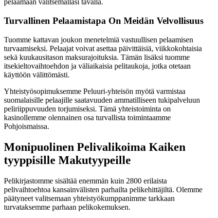
pelaamaan valitsemallasi tavalla.
Turvallinen Pelaamistapa On Meidän Velvollisuus
Tuomme kattavan joukon menetelmiä vastuullisen pelaamisen
turvaamiseksi. Pelaajat voivat asettaa päivittäisiä, viikkokohtaisia
sekä kuukausitason maksurajoituksia. Tämän lisäksi tuomme
itsekieltovaihtoehdon ja väliaikaisia pelitaukoja, jotka otetaan
käyttöön välittömästi.
Yhteistyösopimuksemme Peluuri-yhteisön myötä varmistaa
suomalaisille pelaajille saatavuuden ammatilliseen tukipalveluun
peliriippuvuuden torjumiseksi. Tämä yhteistoiminta on
kasinollemme olennainen osa turvallista toimintaamme
Pohjoismaissa.
Monipuolinen Pelivalikoima Kaiken
tyyppisille Makutyypeille
Pelikirjastomme sisältää enemmän kuin 2800 erilaista
pelivaihtoehtoa kansainvälisten parhailta pelikehittäjiltä. Olemme
päätyneet valitsemaan yhteistyökumppanimme tarkkaan
turvataksemme parhaan pelikokemuksen.