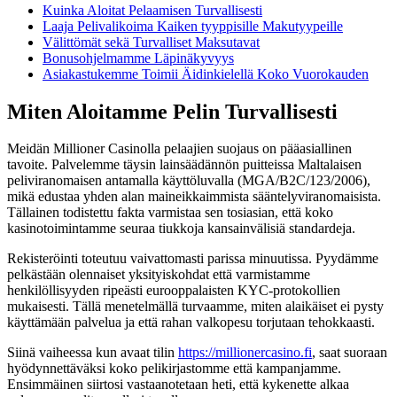
Kuinka Aloitat Pelaamisen Turvallisesti
Laaja Pelivalikoima Kaiken tyyppisille Makutyypeille
Välittömät sekä Turvalliset Maksutavat
Bonusohjelmamme Läpinäkyvyys
Asiakastukemme Toimii Äidinkielellä Koko Vuorokauden
Miten Aloitamme Pelin Turvallisesti
Meidän Millioner Casinolla pelaajien suojaus on pääasiallinen
tavoite. Palvelemme täysin lainsäädännön puitteissa Maltalaisen
peliviranomaisen antamalla käyttöluvalla (MGA/B2C/123/2006),
mikä edustaa yhden alan maineikkaimmista sääntelyviranomaisista.
Tällainen todistettu fakta varmistaa sen tosiasian, että koko
kasinotoimintamme seuraa tiukkoja kansainvälisiä standardeja.
Rekisteröinti toteutuu vaivattomasti parissa minuutissa. Pyydämme
pelkästään olennaiset yksityiskohdat että varmistamme
henkilöllisyyden ripeästi eurooppalaisten KYC-protokollien
mukaisesti. Tällä menetelmällä turvaamme, miten alaikäiset ei pysty
käyttämään palvelua ja että rahan valkopesu torjutaan tehokkaasti.
Siinä vaiheessa kun avaat tilin
https://millionercasino.fi
, saat suoraan
hyödynnettäväksi koko pelikirjastomme että kampanjamme.
Ensimmäinen siirtosi vastaanotetaan heti, että kykenette alkaa