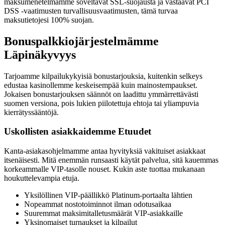
maksumenetelmämme soveltavat SSL-suojausta ja vastaavat PCI
DSS -vaatimusten turvallisuusvaatimusten, tämä turvaa
maksutietojesi 100% suojan.
Bonuspalkkiojärjestelmämme
Läpinäkyvyys
Tarjoamme kilpailukykyisiä bonustarjouksia, kuitenkin selkeys
edustaa kasinollemme keskeisempää kuin mainostempaukset.
Jokaisen bonustarjouksen säännöt on laadittu ymmärrettävästi
suomen versiona, pois lukien piilotettuja ehtoja tai yliampuvia
kierrätyssääntöjä.
Uskollisten asiakkaidemme Etuudet
Kanta-asiakasohjelmamme antaa hyvityksiä vakituiset asiakkaat
itsenäisesti. Mitä enemmän runsaasti käytät palvelua, sitä kauemmas
korkeammalle VIP-tasolle nouset. Kukin aste tuottaa mukanaan
houkuttelevampia etuja.
Yksilöllinen VIP-päällikkö Platinum-portaalta lähtien
Nopeammat nostotoiminnot ilman odotusaikaa
Suuremmat maksimitalletusmäärät VIP-asiakkaille
Yksinomaiset turnaukset ja kilpailut