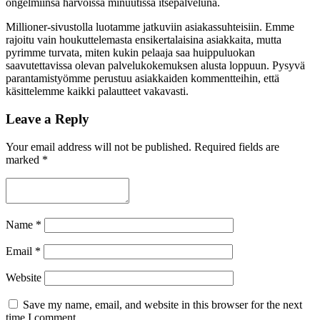
ongelmiinsa harvoissa minuutissa itsepalveluna.
Millioner-sivustolla luotamme jatkuviin asiakassuhteisiin. Emme
rajoitu vain houkuttelemasta ensikertalaisina asiakkaita, mutta
pyrimme turvata, miten kukin pelaaja saa huippuluokan
saavutettavissa olevan palvelukokemuksen alusta loppuun. Pysyvä
parantamistyömme perustuu asiakkaiden kommentteihin, että
käsittelemme kaikki palautteet vakavasti.
Leave a Reply
Your email address will not be published.
Required fields are
marked
*
Name
*
Email
*
Website
Save my name, email, and website in this browser for the next
time I comment.