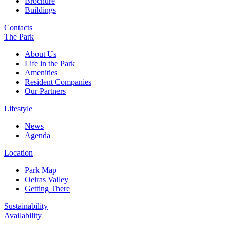
Brochure
Buildings
Contacts
The Park
About Us
Life in the Park
Amenities
Resident Companies
Our Partners
Lifestyle
News
Agenda
Location
Park Map
Oeiras Valley
Getting There
Sustainability
Availability