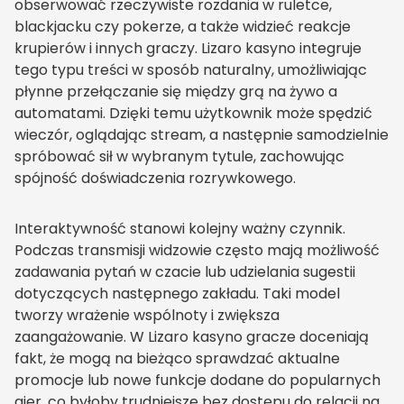
obserwować rzeczywiste rozdania w ruletce,
blackjacku czy pokerze, a także widzieć reakcje
krupierów i innych graczy. Lizaro kasyno integruje
tego typu treści w sposób naturalny, umożliwiając
płynne przełączanie się między grą na żywo a
automatami. Dzięki temu użytkownik może spędzić
wieczór, oglądając stream, a następnie samodzielnie
spróbować sił w wybranym tytule, zachowując
spójność doświadczenia rozrywkowego.
Interaktywność stanowi kolejny ważny czynnik.
Podczas transmisji widzowie często mają możliwość
zadawania pytań w czacie lub udzielania sugestii
dotyczących następnego zakładu. Taki model
tworzy wrażenie wspólnoty i zwiększa
zaangażowanie. W Lizaro kasyno gracze doceniają
fakt, że mogą na bieżąco sprawdzać aktualne
promocje lub nowe funkcje dodane do popularnych
gier, co byłoby trudniejsze bez dostępu do relacji na