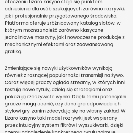
otoczeniu Lizaro kasyno staje się punktem
odniesienia dla osób szukających zarówno rozrywki,
jak i profesjonalnie przygotowanego środowiska.
Platforma oferuje zróżnicowany katalog slotów, w
którym można znaleźć zarówno klasyczne
jednoliniowe maszyny, jak i nowoczesne produkcje z
mechanicznymi efektami oraz zaawansowaną
grafiką.
Zmieniające się nawyki użytkowników wynikają
również z rosnącej popularności transmisji na żywo.
Coraz więcej graczy ogląda streamy, w których inni
testują nowe tytuły, dzielą się strategiami oraz
pokazują rzeczywiste wyniki. Dzięki temu potencjalni
gracze mogą ocenić, czy dana gra odpowiada ich
stylowi gry, zanim zdecydują się na własny zakład. W
Lizaro kasyno taki model rozrywki jest wspierany
przez intuicyjny system filtrów i wyszukiwarki, dzięki
czemu odnalezienie konkretnego tytułu zajmuje