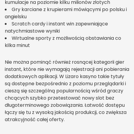
kumulacje na poziomie kilku milionów złotych
Gry karciane z krupierami mówiącymi po polsku i
angielsku
Scratch cardy i instant win zapewniające
natychmiastowe wyniki
Wirtualne sporty z możliwością obstawiania co
kilka minut
Nie można pominąć również rosnącej kategorii gier
instant, które nie wymagają rejestracji ani pobierania
dodatkowych aplikacji. W Lizaro kasyno takie tytuły
są dostępne bezpośrednio z poziomu przeglądarki i
cieszą się szczególną popularnością wśród graczy
chcących szybko przetestować nowy slot bez
długoterminowego zobowiązania. Łatwość dostępu
łączy się tu z wysoką jakością produkcji, co zwiększa
atrakcyjność całej oferty.