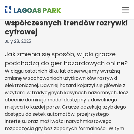
Lizaro kasyno w kontekście
współczesnych trendów rozrywki
cyfrowej
July 28, 2025
Jak zmienia się sposób, w jaki gracze
podchodzą do gier hazardowych online?
W ciągu ostatnich kilku lat obserwujemy wyraźną
zmianę w zachowaniach użytkowników rozrywki
elektronicznej. Dawniej hazard kojarzył się głównie z
wizytami w tradycyjnych kasynach naziemnych, lecz
obecnie dominuje model dostępny z dowolnego
miejsca i o każdej porze. Gracze oczekują szybkiego
dostępu do setek automatów, przejrzystego
interfejsu oraz możliwości natychmiastowego
rozpoczęcia gry bez zbędnych formalności. W tym