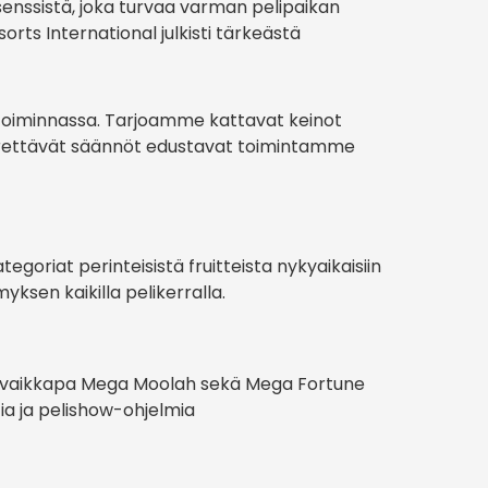
senssistä, joka turvaa varman pelipaikan
orts International julkisti tärkeästä
 toiminnassa. Tarjoamme kattavat keinot
märrettävät säännöt edustavat toimintamme
egoriat perinteisistä fruitteista nykyaikaisiin
ksen kaikilla pelikerralla.
uten vaikkapa Mega Moolah sekä Mega Fortune
ia ja pelishow-ohjelmia