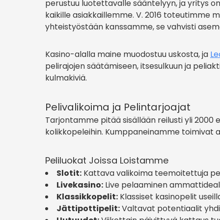
perustuu luotettavalle sääntelyyn, ja yritys 
kaikille asiakkaillemme. V. 2016 toteutimme me
yhteistyöstään kanssamme, se vahvisti asem
Kasino-alalla maine muodostuu uskosta, ja
Le
pelirajojen säätämiseen, itsesulkuun ja peli
kulmakiviä.
Pelivalikoima ja Pelintarjoajat
Tarjontamme pitää sisällään reilusti yli 2000 e
kolikkopeleihin. Kumppaneinamme toimivat alan
Peliluokat Joissa Loistamme
Slotit:
Kattava valikoima teemoitettuja pel
Livekasino:
Live pelaaminen ammattidealeri
Klassikkopelit:
Klassiset kasinopelit useilla
Jättipottipelit:
Valtavat potentiaalit yhd