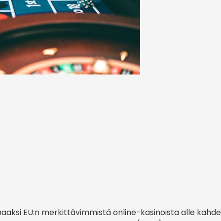
arhaaksi EU:n merkittävimmistä online-kasinoista alle k