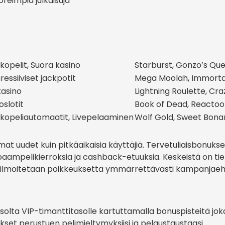
oreimpia julkaisuja
kkopelit, Suora kasino
Starburst, Gonzo’s Ques
ressiiviset jackpotit
Mega Moolah, Immort
kasino
Lightning Roulette, Cr
oslotit
Book of Dead, Reactoon
kkopeliautomaatit, Livepelaaminen
Wolf Gold, Sweet Bona
udet kuin pitkäaikaisia käyttäjiä. Tervetuliaisbonuksem
vapaampelikierroksia ja cashback-etuuksia. Keskeistä on t
na ilmoitetaan poikkeuksetta ymmärrettävästi kampanjaeh
asolta VIP-timanttitasolle kartuttamalla bonuspisteitä jo
kset perustuen pelimieltymyksiisi ja pelaustaustaasi