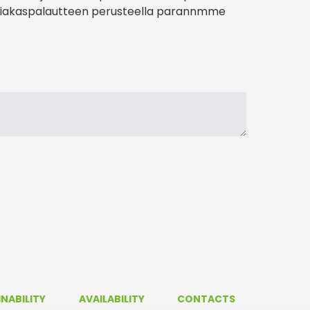
 Asiakaspalautteen perusteella parannmme
NABILITY
AVAILABILITY
CONTACTS