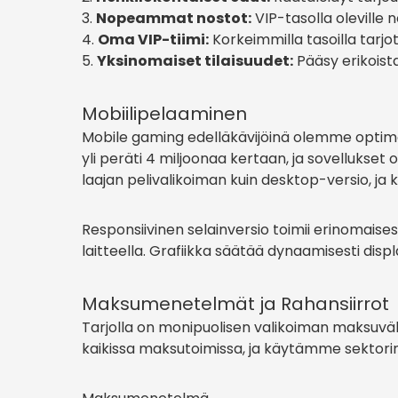
Nopeammat nostot:
VIP-tasolla oleville 
Oma VIP-tiimi:
Korkeimmilla tasoilla tarjo
Yksinomaiset tilaisuudet:
Pääsy erikoist
Mobiilipelaaminen
Mobile gaming edelläkävijöinä olemme optimoi
yli peräti 4 miljoonaa kertaan, ja sovellukset
laajan pelivalikoiman kuin desktop-versio, ja k
Responsiivinen selainversio toimii erinomaise
laitteella. Grafiikka säätää dynaamisesti dis
Maksumenetelmät ja Rahansiirrot
Tarjolla on monipuolisen valikoiman maksuväli
kaikissa maksutoimissa, ja käytämme sektor