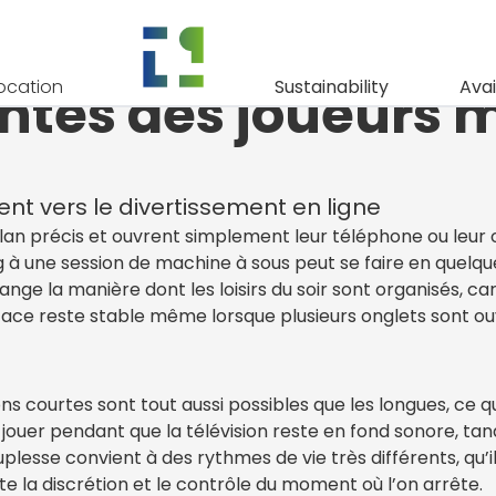
iscret de dublin be
ocation
Sustainability
Avai
entes des joueurs
ent vers le divertissement en ligne
plan précis et ouvrent simplement leur téléphone ou leur 
 une session de machine à sous peut se faire en quelques c
ange la manière dont les loisirs du soir sont organisés, car
rface reste stable même lorsque plusieurs onglets sont ouve
ions courtes sont tout aussi possibles que les longues, ce
jouer pendant que la télévision reste en fond sonore, tan
lesse convient à des rythmes de vie très différents, qu’il
te la discrétion et le contrôle du moment où l’on arrête.