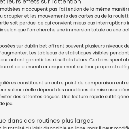
 leurs effets sur l’attention
tomatisées n’occupent pas l’attention de la même manièr
du croupier et les mouvements des cartes ou de la roulett
rtie soit perdue, ce qui convient mieux aux interruptio
oix selon que l’on cherche une immersion totale ou une act
posées sur dublin bet offrent souvent plusieurs niveaux d
augmenter. Les tableaux de statistiques visibles pendant 
pour autant garantir les résultats futurs. Certains spect
tion et se concentrer uniquement sur leur propre stratég
ulières constituent un autre point de comparaison entre 
ur valeur réelle dépend des conditions de mise associées. 
d’éviter des attentes déçues. Une lecture rapide suffit 
de jeu.
ue dans des routines plus larges
 totalité du loisir disponible en ligne, mais il peut modif