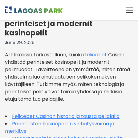
Kuinka Felicebet Casino yhdistää
perinteiset ja modernit
kasinopelit
June 29, 2026
Artikkelissa tarkastellaan, kuinka
felicebet
Casino
yhdistää perinteiset kasinopelit ja modernit
pelimuodot. Tavoitteena on ymmärtää, miten tämä
yhdistelmä luo ainutlaatuisen pelikokemuksen
käyttäjilleen. Tutkimme myös, miten teknologia ja
perinteiset pelit voivat toimia yhdessä ja millaisia
etuja tämä tuo pelaajille.
Felicebet Casinon historia ja tausta pelialalla
Perinteisten kasinopelien viehätysvoima ja
merkitys