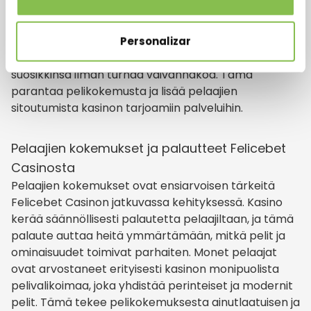
Teknologian avulla Felicebet Casino on myös voinut
kehittää käyttäjäystävällisiä alustoja, jotka tekevät
pelaamisesta sujuvaa ja vaivatonta. Pelaajat voivat
Personalizar
helposti navigoida eri pelityyppien välillä ja löytää
suosikkinsa ilman turhaa vaivannäköä. Tämä
parantaa pelikokemusta ja lisää pelaajien
sitoutumista kasinon tarjoamiin palveluihin.
Pelaajien kokemukset ja palautteet Felicebet
Casinosta
Pelaajien kokemukset ovat ensiarvoisen tärkeitä
Felicebet Casinon jatkuvassa kehityksessä. Kasino
kerää säännöllisesti palautetta pelaajiltaan, ja tämä
palaute auttaa heitä ymmärtämään, mitkä pelit ja
ominaisuudet toimivat parhaiten. Monet pelaajat
ovat arvostaneet erityisesti kasinon monipuolista
pelivalikoimaa, joka yhdistää perinteiset ja modernit
pelit. Tämä tekee pelikokemuksesta ainutlaatuisen ja