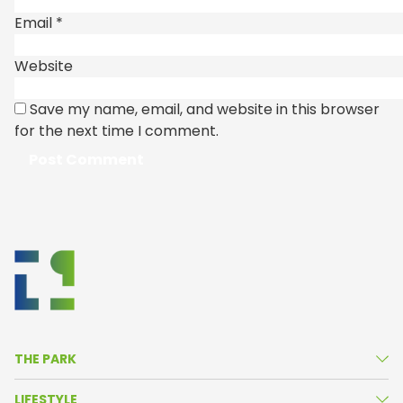
Email
*
Website
Save my name, email, and website in this browser
for the next time I comment.
THE PARK
About Us
LIFESTYLE