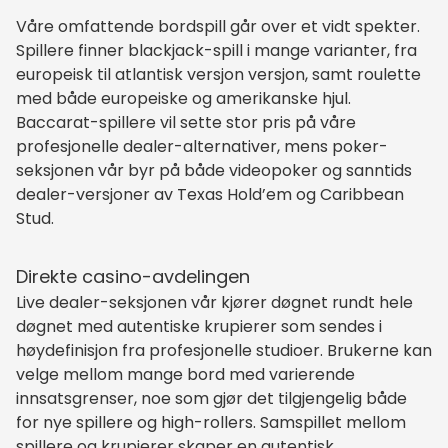
Våre omfattende bordspill går over et vidt spekter.
Spillere finner blackjack-spill i mange varianter, fra
europeisk til atlantisk versjon versjon, samt roulette
med både europeiske og amerikanske hjul.
Baccarat-spillere vil sette stor pris på våre
profesjonelle dealer-alternativer, mens poker-
seksjonen vår byr på både videopoker og sanntids
dealer-versjoner av Texas Hold’em og Caribbean
Stud.
Direkte casino-avdelingen
Live dealer-seksjonen vår kjører døgnet rundt hele
døgnet med autentiske krupierer som sendes i
høydefinisjon fra profesjonelle studioer. Brukerne kan
velge mellom mange bord med varierende
innsatsgrenser, noe som gjør det tilgjengelig både
for nye spillere og high-rollers. Samspillet mellom
spillere og krupierer skaper en autentisk