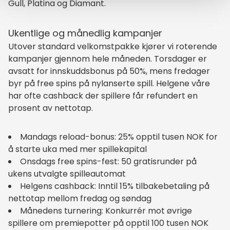
Gull, Platina og Diamant.
Ukentlige og månedlig kampanjer
Utover standard velkomstpakke kjører vi roterende
kampanjer gjennom hele måneden. Torsdager er
avsatt for innskuddsbonus på 50%, mens fredager
byr på free spins på nylanserte spill. Helgene våre
har ofte cashback der spillere får refundert en
prosent av nettotap.
Mandags reload-bonus: 25% opptil tusen NOK for
å starte uka med mer spillekapital
Onsdags free spins-fest: 50 gratisrunder på
ukens utvalgte spilleautomat
Helgens cashback: Inntil 15% tilbakebetaling på
nettotap mellom fredag og søndag
Månedens turnering: Konkurrér mot øvrige
spillere om premiepotter på opptil 100 tusen NOK