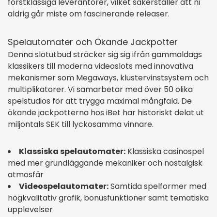
förstklassiga leverantörer, vilket säkerställer att ni
aldrig går miste om fascinerande releaser.
Spelautomater och Ökande Jackpotter
Denna slotutbud sträcker sig sig ifrån gammaldags
klassikers till moderna videoslots med innovativa
mekanismer som Megaways, klustervinstsystem och
multiplikatorer. Vi samarbetar med över 50 olika
spelstudios för att trygga maximal mångfald. De
ökande jackpotterna hos iBet har historiskt delat ut
miljontals SEK till lyckosamma vinnare.
Klassiska spelautomater:
Klassiska casinospel
med mer grundläggande mekaniker och nostalgisk
atmosfär
Videospelautomater:
Samtida spelformer med
högkvalitativ grafik, bonusfunktioner samt tematiska
upplevelser