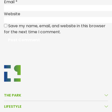
Email
*
Website
Save my name, email, and website in this browser
for the next time I comment.
THE PARK
About Us
LIFESTYLE