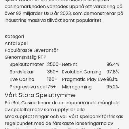
casinomarknaden väntades uppnå ett värdering på
över 92 miljarder USD år 2023, som demonstrerar på
industrins massiva tillväxt samt popularitet.
Kategori
Antal Spel
Populäraste Leverantör
Genomsnittlig RTP
Spelautomater
2500+
NetEnt
96.4%
Bordslekar
350+
Evolution Gaming
97.8%
Live Casino
180+
Pragmatic Play Live
98.1%
Progressiva spel
75+
Microgaming
95.2%
Vårt Stora Spelutrymme
På iBet Casino finner du en imponerande mångfald
av spelalternativ som uppfyller alla
smakuppfattningar och val. Vårt spelbank förfriskas
regelbundet med de färskaste lanseringarna av