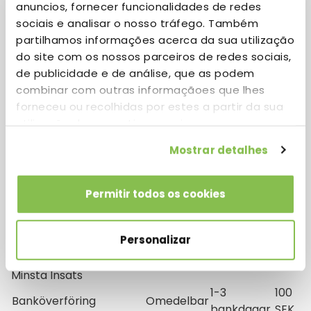
anuncios, fornecer funcionalidades de redes
för spelverksamhet. Vårt engagemang för
sociais e analisar o nosso tráfego. Também
ansvarsfullt spel visas i de redskap vi tillhandahåller,
partilhamos informações acerca da sua utilização
såsom insättningsgränser, tidsbegränsningar samt
do site com os nossos parceiros de redes sociais,
stängningsalternativ.
de publicidade e de análise, que as podem
combinar com outras informaçãoes que lhes
Transaktionssätt & Transaktioner
forneceu ou recolhidas por estes a partir da sua
På iBet Kasino erbjuder vi ett omfattande urval av
utilização dos respetivos serviços.
betallösningar för att göra dina överföringar så
Mostrar detalhes
smidiga som möjligt. Vi inser att snabba uttag är
viktigt för våra spelare, därför prioriterar vi snabb
handläggning av alla uttagsförfrågningar.
Permitir todos os cookies
Betalsätt
Personalizar
Insättningstid
Utbetalning
Minsta Insats
1-3
100
Banköverföring
Omedelbar
bankdagar
SEK