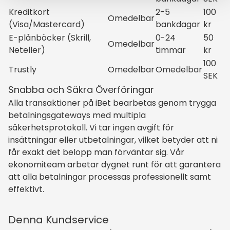
Kreditkort
2-5
100
Omedelbar
(Visa/Mastercard)
bankdagar
kr
E-plånböcker (Skrill,
0-24
50
Omedelbar
Neteller)
timmar
kr
100
Trustly
Omedelbar
Omedelbar
SEK
Snabba och Säkra Överföringar
Alla transaktioner på iBet bearbetas genom trygga
betalningsgateways med multipla
säkerhetsprotokoll. Vi tar ingen avgift för
insättningar eller utbetalningar, vilket betyder att ni
får exakt det belopp man förväntar sig. Vår
ekonomiteam arbetar dygnet runt för att garantera
att alla betalningar processas professionellt samt
effektivt.
Denna Kundservice