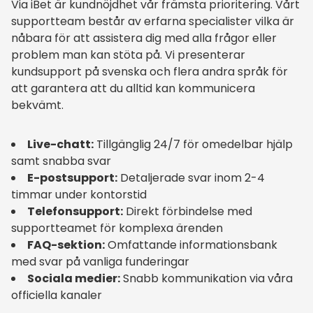
Via iBet är kundnöjdhet vår främsta prioritering. Vårt
supportteam består av erfarna specialister vilka är
nåbara för att assistera dig med alla frågor eller
problem man kan stöta på. Vi presenterar
kundsupport på svenska och flera andra språk för
att garantera att du alltid kan kommunicera
bekvämt.
Live-chatt:
Tillgänglig 24/7 för omedelbar hjälp
samt snabba svar
E-postsupport:
Detaljerade svar inom 2-4
timmar under kontorstid
Telefonsupport:
Direkt förbindelse med
supportteamet för komplexa ärenden
FAQ-sektion:
Omfattande informationsbank
med svar på vanliga funderingar
Sociala medier:
Snabb kommunikation via våra
officiella kanaler