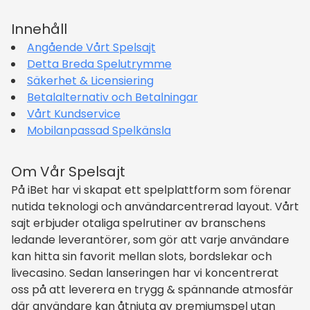
Innehåll
Angående Vårt Spelsajt
Detta Breda Spelutrymme
Säkerhet & Licensiering
Betalalternativ och Betalningar
Vårt Kundservice
Mobilanpassad Spelkänsla
Om Vår Spelsajt
På iBet har vi skapat ett spelplattform som förenar
nutida teknologi och användarcentrerad layout. Vårt
sajt erbjuder otaliga spelrutiner av branschens
ledande leverantörer, som gör att varje användare
kan hitta sin favorit mellan slots, bordslekar och
livecasino. Sedan lanseringen har vi koncentrerat
oss på att leverera en trygg & spännande atmosfär
där användare kan åtnjuta av premiumspel utan