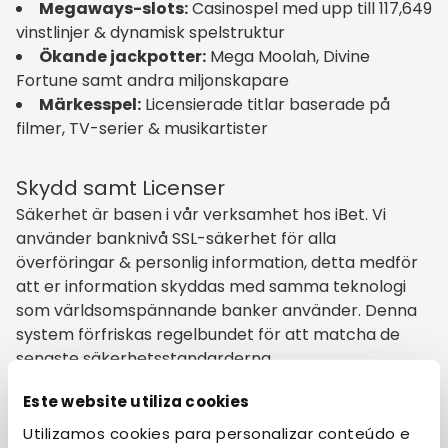
Megaways-slots:
Casinospel med upp till 117,649
vinstlinjer & dynamisk spelstruktur
Ökande jackpotter:
Mega Moolah, Divine
Fortune samt andra miljonskapare
Märkesspel:
Licensierade titlar baserade på
filmer, TV-serier & musikartister
Skydd samt Licenser
Säkerhet är basen i vår verksamhet hos iBet. Vi
använder banknivå SSL-säkerhet för alla
överföringar & personlig information, detta medför
att er information skyddas med samma teknologi
som världsomspännande banker använder. Denna
system förfriskas regelbundet för att matcha de
senaste säkerhetsstandarderna.
Este website utiliza cookies
Vi verkar under rigorösa regulatoriska ramverk &
Utilizamos cookies para personalizar conteúdo e
efterlever alla tillämpliga regler och bestämmelser