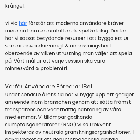
krångel.
Vi via
här
förstår att moderna användare kräver
mera än bara en omfattande spelkatalog. Därför
har vi satsat betydande resurser i att bygga ett UI
som är användarvänligt & anpassningsbart,
oberoende av vilken utrustning man väljer att spela
på. Vårt mål är att varje session ska vara
minnesvärd & problemfri.
Varför Användare Föredrar iBet
Under senaste årens tid har vi byggt upp ett gediget
anseende inom branschen genom att sätta främst
transparens och vederhäftig hantering av våra
medlemmar. Vi tillämpar godkända
slumptalsgeneratorer (RNG) vilka frekvent
inspekteras av neutrala granskningsorganisationer. I
själva verket är att den internationella digitala