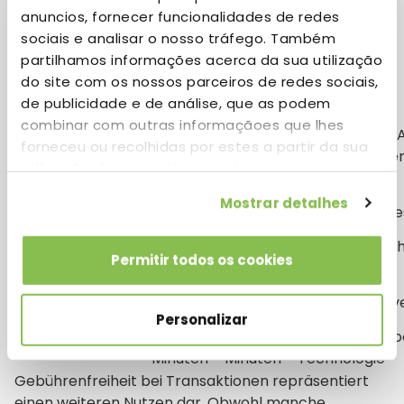
anuncios, fornecer funcionalidades de redes
sociais e analisar o nosso tráfego. Também
Zahlungsmethode
partilhamos informações acerca da sua utilização
Zeitraum Einzahlung
do site com os nossos parceiros de redes sociais,
Dauer Auszahlung
de publicidade e de análise, que as podem
Besonderheiten
combinar com outras informaçãoes que lhes
1-3
Unmittelbare 
Sofortüberweisung
Sofort
forneceu ou recolhidas por estes a partir da sua
Werktage
ohne Registrie
utilização dos respetivos serviços.
Bis zu
Rasanteste
Online-Wallets
Instant
einen
Mostrar detalhes
Auszahlungsge
Stunden
Keine
Diskrete Einza
Prepaidkarten
Sofort
Permitir todos os cookies
verfügbar
möglich
ein
3-5
Überweisung
Bewährt und v
Werktage
Werktage
Personalizar
fünfzehn
fünfzehn
Dezentrale Bl
Kryptowährungen
Minuten
Minuten
Technologie
Gebührenfreiheit bei Transaktionen repräsentiert
einen weiteren Nutzen dar. Obwohl manche