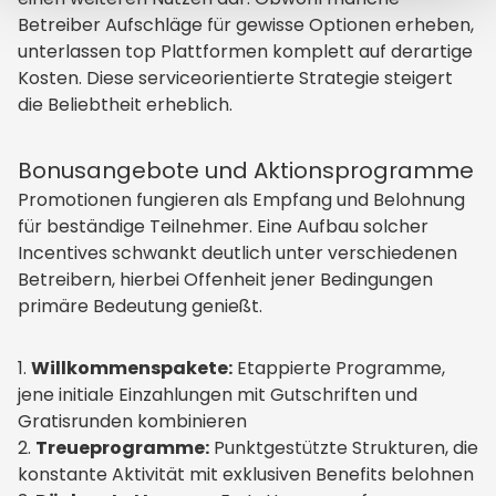
Betreiber Aufschläge für gewisse Optionen erheben,
unterlassen top Plattformen komplett auf derartige
Kosten. Diese serviceorientierte Strategie steigert
die Beliebtheit erheblich.
Bonusangebote und Aktionsprogramme
Promotionen fungieren als Empfang und Belohnung
für beständige Teilnehmer. Eine Aufbau solcher
Incentives schwankt deutlich unter verschiedenen
Betreibern, hierbei Offenheit jener Bedingungen
primäre Bedeutung genießt.
Willkommenspakete:
Etappierte Programme,
jene initiale Einzahlungen mit Gutschriften und
Gratisrunden kombinieren
Treueprogramme:
Punktgestützte Strukturen, die
konstante Aktivität mit exklusiven Benefits belohnen