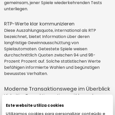
gemeinsam, jener Spiele wiederkehrenden Tests
unterliegen.
RTP-Werte klar kommunizieren
Diese Auszahlungsquote, international als RTP
bezeichnet, bietet Information über deren
langfristige Gewinnausschüttung von
Spielautomaten. Getestete Spiele weisen
durchschnittlich Quoten zwischen 94 und 98-
Prozent Prozent auf. Solche statistischen Werte
befähigen informierte Wahlen und begünstigen
bewusstes Verhalten.
Moderne Transaktionswege im Überblick
Vielseitige Transaktionsoptionen zählen zu den
zentralen Kennzeichen aktueller Anbieter. Eine
Este website utiliza cookies
Verfügbarkeit diverser Systeme respektiert
Utilizamos cookies para personalizar conteúdo e
individuelle Präferenzen und Bedürfnisse.