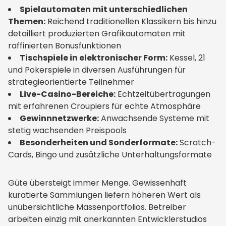
Spielautomaten mit unterschiedlichen
Themen:
Reichend traditionellen Klassikern bis hinzu
detailliert produzierten Grafikautomaten mit
raffinierten Bonusfunktionen
Tischspiele in elektronischer Form:
Kessel, 21
und Pokerspiele in diversen Ausführungen für
strategieorientierte Teilnehmer
Live-Casino-Bereiche:
Echtzeitübertragungen
mit erfahrenen Croupiers für echte Atmosphäre
Gewinnnetzwerke:
Anwachsende Systeme mit
stetig wachsenden Preispools
Besonderheiten und Sonderformate:
Scratch-
Cards, Bingo und zusätzliche Unterhaltungsformate
Güte übersteigt immer Menge. Gewissenhaft
kuratierte Sammlungen liefern höheren Wert als
unübersichtliche Massenportfolios. Betreiber
arbeiten einzig mit anerkannten Entwicklerstudios