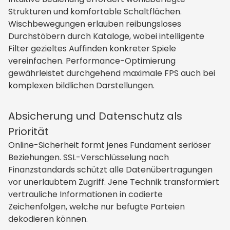
Strukturen und komfortable Schaltflächen.
Wischbewegungen erlauben reibungsloses
Durchstöbern durch Kataloge, wobei intelligente
Filter gezieltes Auffinden konkreter Spiele
vereinfachen. Performance-Optimierung
gewährleistet durchgehend maximale FPS auch bei
komplexen bildlichen Darstellungen.
Absicherung und Datenschutz als
Priorität
Online-Sicherheit formt jenes Fundament seriöser
Beziehungen. SSL-Verschlüsselung nach
Finanzstandards schützt alle Datenübertragungen
vor unerlaubtem Zugriff. Jene Technik transformiert
vertrauliche Informationen in codierte
Zeichenfolgen, welche nur befugte Parteien
dekodieren können.