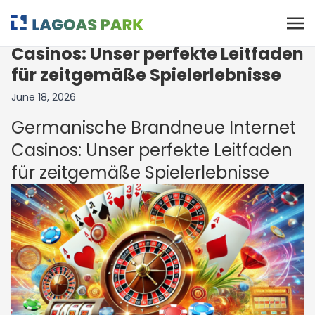
Germanische Brandneue Internet
Casinos: Unser perfekte Leitfaden
für zeitgemäße Spielerlebnisse
June 18, 2026
Germanische Brandneue Internet
Casinos: Unser perfekte Leitfaden
für zeitgemäße Spielerlebnisse