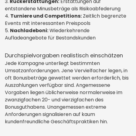
Rückerstattungen:
Erstattungen auf
entstandene Minusbeträge als Risikoabfederung
Turniere und Competitions:
Zeitlich begrenzte
Events mit interessanten Preispools
Nachladeboni:
Wiederkehrende
Aufladeangebote für Bestandskunden
Durchspielvorgaben realistisch einschätzen
Jede Kampagne unterliegt bestimmten
Umsatzanforderungen. Jene Vervielfacher legen, in
oft Bonusbeträge gewettet werden erforderlich, bis
Auszahlungen verfügbar sind. Angemessene
Vorgaben liegen üblicherweise normalerweise im
zwanzigfachen 20- und vierzigfachen des
Bonusguthabens. Unangemessen extreme
Anforderungen signalisieren auf kaum
kundenfreundliche Geschäftspraktiken hin.