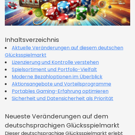
Inhaltsverzeichnis
Aktuelle Veränderungen auf diesem deutschen
Glücksspielmarkt
Lizenzierung und Kontrolle verstehen
Spielsortiment und Portfolio-Vielfalt
Moderne Bezahloptionen im Überblick
Aktionsangebote und Vorteilsprogramme
Portables Gaming-Erfahrung optimieren
Sicherheit und Datensicherheit als Priorität
Neueste Veränderungen auf dem
deutschsprachigen Glücksspielmarkt
Dieser deutschsprachige Glücksspielmarkt erlebt