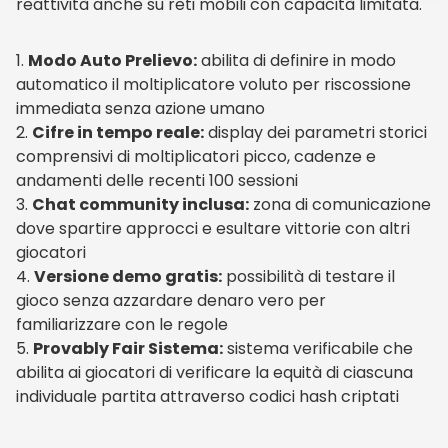
reattività anche su reti mobili con capacità limitata.
Modo Auto Prelievo:
abilita di definire in modo
automatico il moltiplicatore voluto per riscossione
immediata senza azione umano
Cifre in tempo reale:
display dei parametri storici
comprensivi di moltiplicatori picco, cadenze e
andamenti delle recenti 100 sessioni
Chat community inclusa:
zona di comunicazione
dove spartire approcci e esultare vittorie con altri
giocatori
Versione demo gratis:
possibilità di testare il
gioco senza azzardare denaro vero per
familiarizzare con le regole
Provably Fair Sistema:
sistema verificabile che
abilita ai giocatori di verificare la equità di ciascuna
individuale partita attraverso codici hash criptati