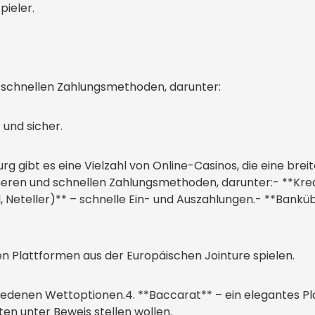
pieler.
 schnellen Zahlungsmethoden, darunter:
 und sicher.
gibt es eine Vielzahl von Online-Casinos, die eine breite
eren und schnellen Zahlungsmethoden, darunter:- **Kred
ll, Neteller)** – schnelle Ein- und Auszahlungen.- **Bankü
n Plattformen aus der Europäischen Jointure spielen.
chiedenen Wettoptionen.4. **Baccarat** – ein elegantes Pl
ten unter Beweis stellen wollen.