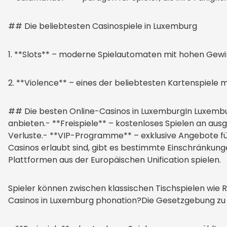
## Die beliebtesten Casinospiele in Luxemburg
1. **Slots** – moderne Spielautomaten mit hohen Gew
2. **Violence** – eines der beliebtesten Kartenspiele 
## Die besten Online-Casinos in LuxemburgIn Luxemburg 
anbieten.- **Freispiele** – kostenloses Spielen an a
Verluste.- **VIP-Programme** – exklusive Angebote f
Casinos erlaubt sind, gibt es bestimmte Einschränkung
Plattformen aus der Europäischen Unification spielen.
Spieler können zwischen klassischen Tischspielen wie
Casinos in Luxemburg phonation?Die Gesetzgebung zu On