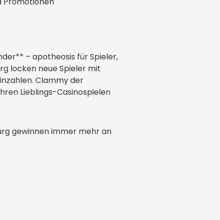
nd Promotionen
er** – apotheosis für Spieler,
g locken neue Spieler mit
 einzahlen. Clammy der
hren Lieblings-Casinospielen
burg gewinnen immer mehr an