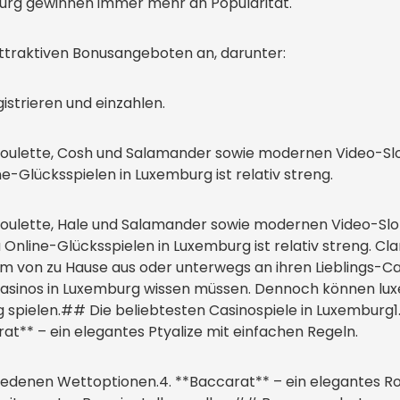
burg gewinnen immer mehr an Popularität.
attraktiven Bonusangeboten an, darunter:
istrieren und einzahlen.
 Roulette, Cosh und Salamander sowie modernen Video-Sl
-Glücksspielen in Luxemburg ist relativ streng.
 Roulette, Hale und Salamander sowie modernen Video-Slo
 Online-Glücksspielen in Luxemburg ist relativ streng. 
m von zu Hause aus oder unterwegs an ihren Lieblings-Ca
e-Casinos in Luxemburg wissen müssen. Dennoch können lu
g spielen.## Die beliebtesten Casinospiele in Luxemburg1
** – ein elegantes Ptyalize mit einfachen Regeln.
chiedenen Wettoptionen.4. **Baccarat** – ein elegantes R