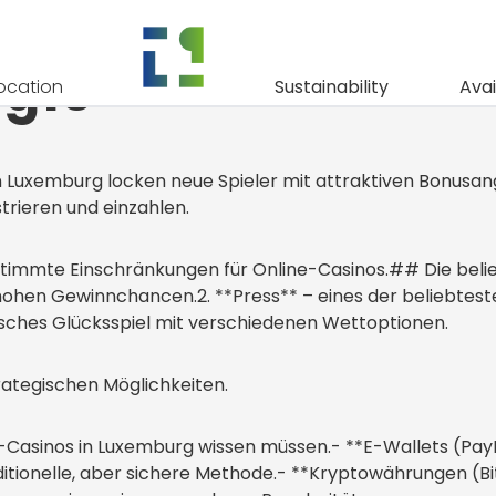
 gibt es in Luxem
g10
ocation
Sustainability
Avai
uxemburg locken neue Spieler mit attraktiven Bonusan
trieren und einzahlen.
stimmte Einschränkungen für Online-Casinos.## Die belie
ohen Gewinnchancen.2. **Press** – eines der beliebtest
sisches Glücksspiel mit verschiedenen Wettoptionen.
trategischen Möglichkeiten.
e-Casinos in Luxemburg wissen müssen.- **E-Wallets (PayPal
itionelle, aber sichere Methode.- **Kryptowährungen (B