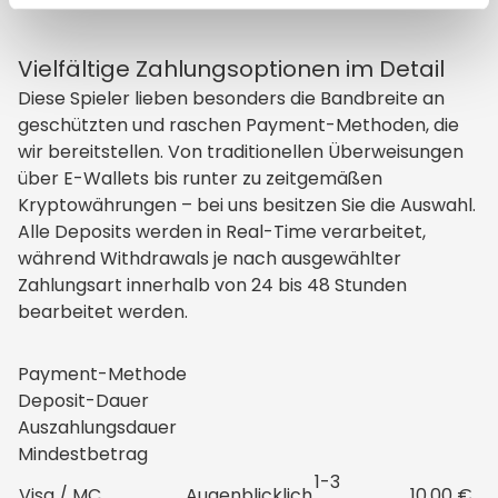
verbesserten Gewinnchancen
Vielfältige Zahlungsoptionen im Detail
Diese Spieler lieben besonders die Bandbreite an
geschützten und raschen Payment-Methoden, die
wir bereitstellen. Von traditionellen Überweisungen
über E-Wallets bis runter zu zeitgemäßen
Kryptowährungen – bei uns besitzen Sie die Auswahl.
Alle Deposits werden in Real-Time verarbeitet,
während Withdrawals je nach ausgewählter
Zahlungsart innerhalb von 24 bis 48 Stunden
bearbeitet werden.
Payment-Methode
Deposit-Dauer
Auszahlungsdauer
Mindestbetrag
1-3
Visa / MC
Augenblicklich
10,00 €