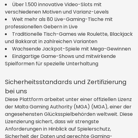
Über 1.500 innovative Video-Slots mit
verschiedenen Motiven und Varianz-Levels
Weit mehr als 80 Live-Gaming-Tische mit
professionellen Gebern in Live
Traditionelle Tisch-Games wie Roulette, Blackjack
und Bakkarat in zahlreichen Varianten
Wachsende Jackpot-Spiele mit Mega-Gewinnen
Einzigartige Game-Shows und mitwirkende
Spielformen für spezielle Unterhaltung
Sicherheitsstandards und Zertifizierung
bei uns
Diese Plattform arbeitet unter einer offiziellen Lizenz
der Malta Gaming Authority (MGA) (MGA), einer der
angesehensten Glücksspielbehörden weltweit. Diese
Lizenzierung sichert, dass wir strengste
Anforderungen in Hinblick auf Spielerschutz,
Sicherheit der Daten und gerechte Gaming-