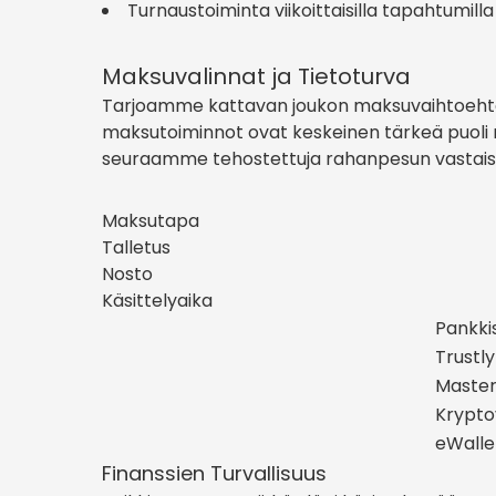
Turnaustoiminta viikoittaisilla tapahtumilla
Maksuvalinnat ja Tietoturva
Tarjoamme kattavan joukon maksuvaihtoehtoj
maksutoiminnot ovat keskeinen tärkeä puoli m
seuraamme tehostettuja rahanpesun vastaisia
Maksutapa
Talletus
Nosto
Käsittelyaika
Pankkis
Trustly
Maste
Krypto
eWalle
Finanssien Turvallisuus