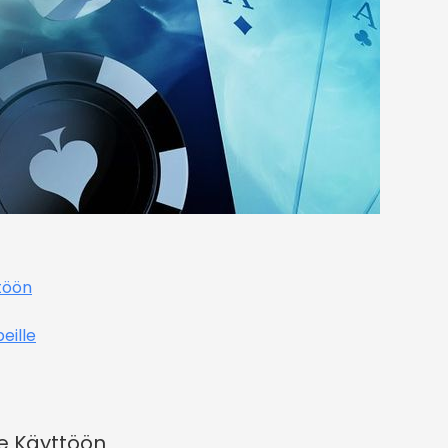
töön
eille
e Käyttöön