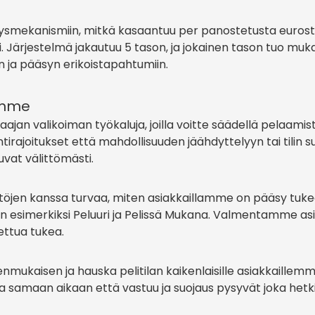
mekanismiin, mitkä kasaantuu per panostetusta eurosta.
noiksi. Järjestelmä jakautuu 5 tason, ja jokainen tason tuo
n ja pääsyn erikoistapahtumiin.
emme
jan valikoiman työkaluja, joilla voitte säädellä pelaamista
ituntirajoitukset että mahdollisuuden jäähdyttelyyn tai tili
uvat välittömästi.
jen kanssa turvaa, miten asiakkaillamme on pääsy tukeen j
kuten esimerkiksi Peluuri ja Pelissä Mukana. Valmentamm
ettua tukea.
denmukaisen ja hauska pelitilan kaikenlaisille asiakkail
 samaan aikaan että vastuu ja suojaus pysyvät joka hetki e