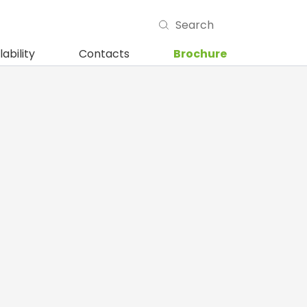
maailman
lability
Contacts
Brochure