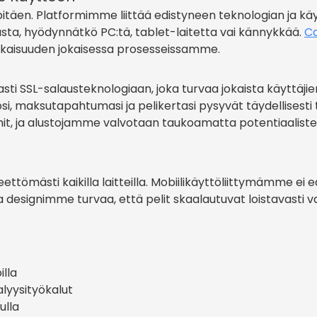
ä pitäen. Platformimme liittää edistyneen teknologian ja k
sta, hyödynnätkö PC:tä, tablet-laitetta vai kännykkää.
Ca
ukaisuuden jokaisessa prosesseissamme.
SSL-salausteknologiaan, joka turvaa jokaista käyttäjie
si, maksutapahtumasi ja pelikertasi pysyvät täydellisesti t
it, ja alustojamme valvotaan taukoamatta potentiaaliste
tömästi kaikilla laitteilla. Mobiilikäyttöliittymämme ei ed
esignimme turvaa, että pelit skaalautuvat loistavasti vaih
illa
alyysityökalut
ulla