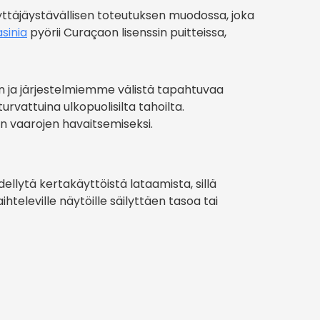
äyttäjäystävällisen toteutuksen muodossa, joka
sinia
pyörii Curaçaon lisenssin puitteissa,
n ja järjestelmiemme välistä tapahtuvaa
urvattuina ulkopuolisilta tahoilta.
n vaarojen havaitsemiseksi.
ellytä kertakäyttöistä lataamista, sillä
televille näytöille säilyttäen tasoa tai