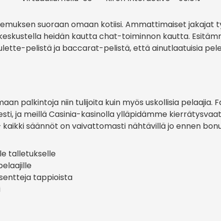
emuksen suoraan omaan kotiisi. Ammattimaiset jakajat ty
e keskustella heidän kautta chat-toiminnon kautta. Esitä
oulette-pelistä ja baccarat-pelistä, että ainutlaatuisia p
 palkintoja niin tulijoita kuin myös uskollisia pelaajia. F
sti, ja meillä Casinia-kasinolla ylläpidämme kierrätysva
kki säännöt on vaivattomasti nähtävillä jo ennen bonus
e talletukselle
elaajille
sentteja tappioista
i