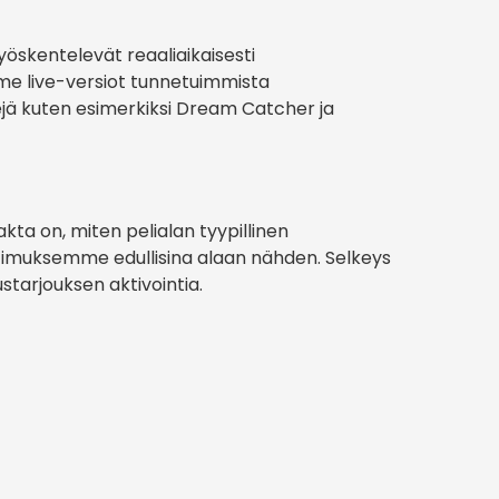
öskentelevät reaaliaikaisesti
mme live-versiot tunnetuimmista
elejä kuten esimerkiksi Dream Catcher ja
akta on, miten pelialan tyypillinen
atimuksemme edullisina alaan nähden. Selkeys
tarjouksen aktivointia.