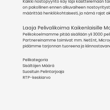
Kaikki nostopyyntö käy läpi käsittelemään tar
on pakollinen ennen alkuvaiheen nostoyritysta
määrittää henkilökohtaisesti, ja nämä rajat ak
Laaja Pelivalikoima Kaikenlaisille M
Pelikokoelmamme pitää sisällään yli 3000 pelit
Partnereinamme toimivat mm. NetEnt, Microgam
pidämme tarjonnan tuoreena ja kiinnostavan
Pelikategoria
Sisältöjen Määrä
Suosituin Pelintarjoaja
RTP-keskiarvo