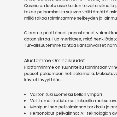
Casinia on luotu asiakkaiden toiveita silmäll
tekee pelaamisesta sujuvaa välittämättä asia
millä takaa toimintamme selkeyden ja lainm
Olemme päättäneet panostaneet voimakkaasti 
datan siirtoa. Tuo merkitsee, mitä henkilötieto
Turvallisuutemme tähtää kansainväliset norm
Alustamme Ominaisuudet
Platformimme on suunniteltu toimintaan virheet
pääset pelaamaan heti selaimella. Mukautuva d
käytettävyyttään.
Välitön tuki suomeksi kellon ympäri
Välittömät kotiutukset lukuisilla maksutavo
Monipuolinen pelitoiminnan tarkkailu ja an
Personoidut pelivalinnat AI-teknologian av