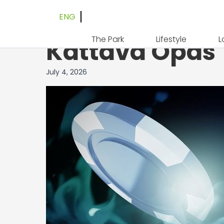
ENG
Casinia – Ny
The Park
Lifestyle
L
Kattava Opas
July 4, 2026