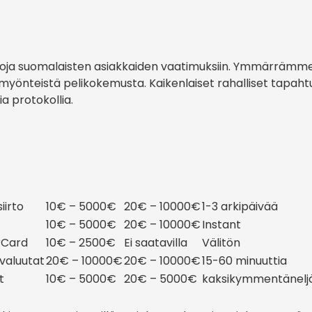
a suomalaisten asiakkaiden vaatimuksiin. Ymmärrämme,
yönteistä pelikokemusta. Kaikenlaiset rahalliset tapahtum
 protokollia.
iirto
10€ – 5000€
20€ – 10000€
1-3 arkipäivää
10€ – 5000€
20€ – 10000€
Instant
rCard
10€ – 2500€
Ei saatavilla
Välitön
valuutat
20€ – 10000€
20€ – 10000€
15-60 minuuttia
t
10€ – 5000€
20€ – 5000€
kaksikymmentäneljä