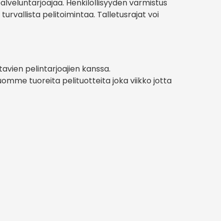
alveluntarjoajaa. Henkilöllisyyden varmistus
rvallista pelitoimintaa. Talletusrajat voi
avien pelintarjoajien kanssa.
mme tuoreita pelituotteita joka viikko jotta