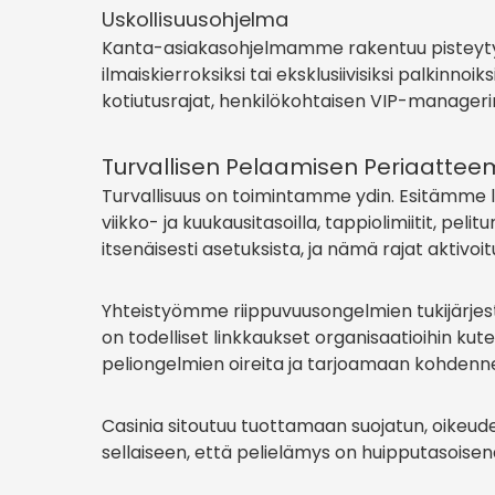
Uskollisuusohjelma
Kanta-asiakasohjelmamme rakentuu pisteytys
ilmaiskierroksiksi tai eksklusiivisiksi palkin
kotiutusrajat, henkilökohtaisen VIP-manageri
Turvallisen Pelaamisen Periaatte
Turvallisuus on toimintamme ydin. Esitämme laa
viikko- ja kuukausitasoilla, tappiolimiitit, pel
itsenäisesti asetuksista, ja nämä rajat aktivoit
Yhteistyömme riippuvuusongelmien tukijärjestö
on todelliset linkkaukset organisaatioihin 
peliongelmien oireita ja tarjoamaan kohdenn
Casinia sitoutuu tuottamaan suojatun, oikeu
sellaiseen, että pelielämys on huipputasoisena