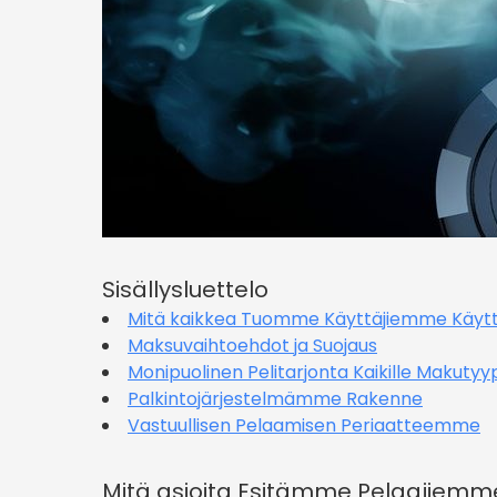
Sisällysluettelo
Mitä kaikkea Tuomme Käyttäjiemme Käyt
Maksuvaihtoehdot ja Suojaus
Monipuolinen Pelitarjonta Kaikille Makutyyp
Palkintojärjestelmämme Rakenne
Vastuullisen Pelaamisen Periaatteemme
Mitä asioita Esitämme Pelaajiemm