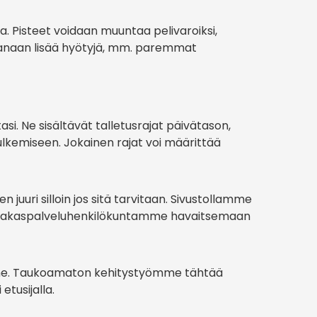
 Pisteet voidaan muuntaa pelivaroiksi,
 mukanaan lisää hyötyjä, mm. paremmat
si. Ne sisältävät talletusrajat päivätason,
n sulkemiseen. Jokainen rajat voi määrittää
uuri silloin jos sitä tarvitaan. Sivustollamme
e asiakaspalveluhenkilökuntamme havaitsemaan
lemme. Taukoamaton kehitystyömme tähtää
tusijalla.