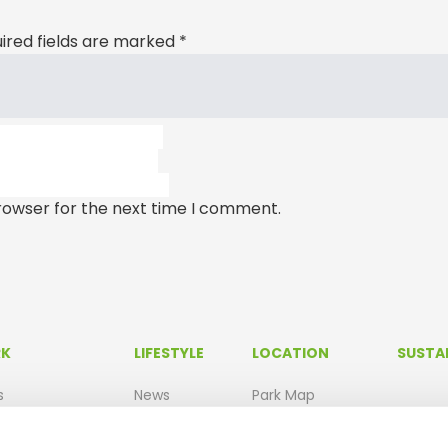
ired fields are marked
*
rowser for the next time I comment.
RK
LIFESTYLE
LOCATION
SUSTAI
s
News
Park Map
he Park
Agenda
Oeiras Valley