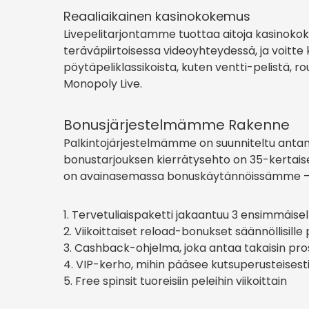
Reaaliaikainen kasinokokemus
Livepelitarjontamme tuottaa aitoja kasinokok
teräväpiirtoisessa videoyhteydessä, ja voitt
pöytäpeliklassikoista, kuten ventti-pelistä, r
Monopoly Live.
Bonusjärjestelmämme Rakenne
Palkintojärjestelmämme on suunniteltu antamaan
bonustarjouksen kierrätysehto on 35-kertaise
on avainasemassa bonuskäytännöissämme – kai
Tervetuliaispaketti jakaantuu 3 ensimmäisell
Viikoittaiset reload-bonukset säännöllisille p
Cashback-ohjelma, joka antaa takaisin pro
VIP-kerho, mihin pääsee kutsuperusteisest
Free spinsit tuoreisiin peleihin viikoittain