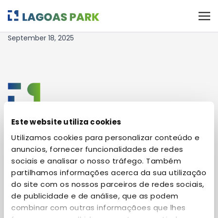
B15 – Floor 1
September 18, 2025
Este website utiliza cookies
Utilizamos cookies para personalizar conteúdo e
THE PARK
anuncios, fornecer funcionalidades de redes
sociais e analisar o nosso tráfego. Também
About Us
LIFESTYLE
partilhamos informações acerca da sua utilização
Life in the Park
do site com os nossos parceiros de redes sociais,
News
LOCATION
de publicidade e de análise, que as podem
Amenities
Agenda
Park Map
combinar com outras informaçãoes que lhes
SUSTAINABILITY