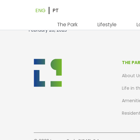
ENG
PT
B05 – Floor 5
The Park
Lifestyle
L
February 28, 2023
THE PA
About U
Life in t
Ameniti
Residen