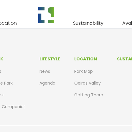
ocation
Sustainability
Avai
RK
LIFESTYLE
LOCATION
SUSTAI
s
News
Park Map
he Park
Agenda
Oeiras Valley
es
Getting There
t Companies