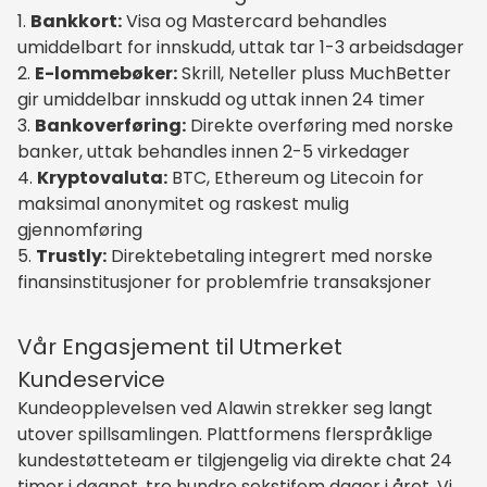
Bankkort:
Visa og Mastercard behandles
umiddelbart for innskudd, uttak tar 1-3 arbeidsdager
E-lommebøker:
Skrill, Neteller pluss MuchBetter
gir umiddelbar innskudd og uttak innen 24 timer
Bankoverføring:
Direkte overføring med norske
banker, uttak behandles innen 2-5 virkedager
Kryptovaluta:
BTC, Ethereum og Litecoin for
maksimal anonymitet og raskest mulig
gjennomføring
Trustly:
Direktebetaling integrert med norske
finansinstitusjoner for problemfrie transaksjoner
Vår Engasjement til Utmerket
Kundeservice
Kundeopplevelsen ved Alawin strekker seg langt
utover spillsamlingen. Plattformens flerspråklige
kundestøtteteam er tilgjengelig via direkte chat 24
timer i døgnet, tre hundre sekstifem dager i året. Vi