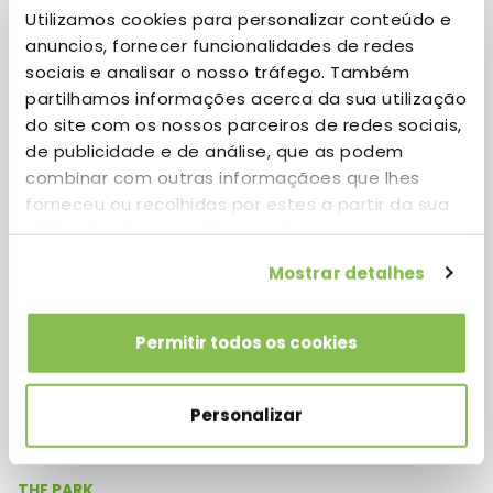
Utilizamos cookies para personalizar conteúdo e
anuncios, fornecer funcionalidades de redes
Shore
sociais e analisar o nosso tráfego. Também
partilhamos informações acerca da sua utilização
do site com os nossos parceiros de redes sociais,
de publicidade e de análise, que as podem
combinar com outras informaçãoes que lhes
Location
forneceu ou recolhidas por estes a partir da sua
Building 8
utilização dos respetivos serviços.
Mostrar detalhes
Permitir todos os cookies
Personalizar
THE PARK