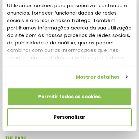
Utilizamos cookies para personalizar conteúdo e
anuncios, fornecer funcionalidades de redes
Sanofi
sociais e analisar o nosso tráfego. Também
partilhamos informações acerca da sua utilização
do site com os nossos parceiros de redes sociais,
de publicidade e de análise, que as podem
combinar com outras informaçãoes que lhes
Location
forneceu ou recolhidas por estes a partir da sua
Building 7
utilização dos respetivos serviços.
Mostrar detalhes
Permitir todos os cookies
Personalizar
THE PARK