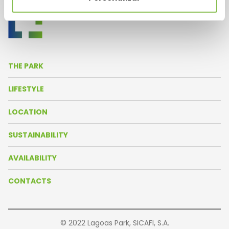
THE PARK
About Us
LIFESTYLE
Life in the Park
News
LOCATION
Amenities
Agenda
Park Map
SUSTAINABILITY
Resident Companies
Oeiras Valley
AVAILABILITY
Our Partners
Getting There
Brochure
CONTACTS
Buildings
© 2022 Lagoas Park, SICAFI, S.A.