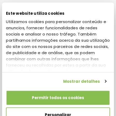
Este website utiliza cookies
Renault
Utilizamos cookies para personalizar conteúdo e
anuncios, fornecer funcionalidades de redes
sociais e analisar o nosso tráfego. Também
partilhamos informações acerca da sua utilização
Location
do site com os nossos parceiros de redes sociais,
Building 15
de publicidade e de análise, que as podem
combinar com outras informaçãoes que lhes
Website
forneceu ou recolhidas por estes a partir da sua
www.renault.pt
utilização dos respetivos serviços.
Phone
Mostrar detalhes
(+351) 218 361 000
Permitir todos os cookies
Personalizar