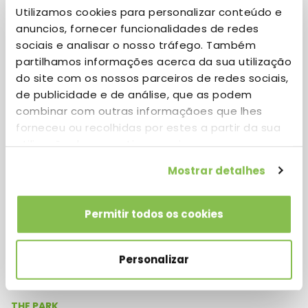
Utilizamos cookies para personalizar conteúdo e
anuncios, fornecer funcionalidades de redes
Polestar
sociais e analisar o nosso tráfego. Também
partilhamos informações acerca da sua utilização
do site com os nossos parceiros de redes sociais,
de publicidade e de análise, que as podem
combinar com outras informaçãoes que lhes
Location
forneceu ou recolhidas por estes a partir da sua
Building 8
utilização dos respetivos serviços.
Mostrar detalhes
Permitir todos os cookies
Personalizar
THE PARK