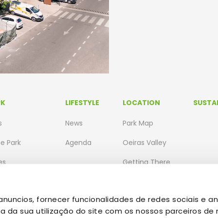
RK
LIFESTYLE
LOCATION
SUSTAI
s
News
Park Map
he Park
Agenda
Oeiras Valley
es
Getting There
t Companies
nuncios, fornecer funcionalidades de redes sociais e an
da sua utilização do site com os nossos parceiros de r