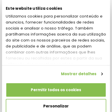
Epson
Este website utiliza cookies
Utilizamos cookies para personalizar conteúdo e
anuncios, fornecer funcionalidades de redes
sociais e analisar o nosso tráfego. Também
Location
partilhamos informações acerca da sua utilização
Building 4
do site com os nossos parceiros de redes sociais,
de publicidade e de análise, que as podem
Website
combinar com outras informaçãoes que lhes
www.epson.pt
forneceu ou recolhidas por estes a partir da sua
utilização dos respetivos serviços.
Phone
(+351) 213 035 400
Mostrar detalhes
Permitir todos os cookies
Personalizar