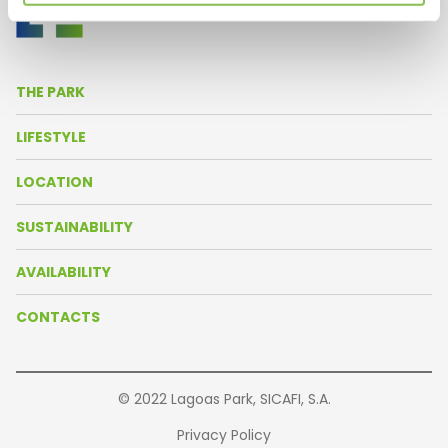
THE PARK
About Us
LIFESTYLE
Life in the Park
News
LOCATION
Amenities
Agenda
Park Map
SUSTAINABILITY
Resident Companies
Oeiras Valley
AVAILABILITY
Our Partners
Getting There
Brochure
CONTACTS
Buildings
© 2022 Lagoas Park, SICAFI, S.A.
Privacy Policy