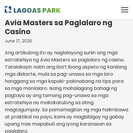
Pag-unawa sa Estratehiya ng
Avia Masters sa Paglalaro ng
Casino
June 17, 2026
Ang artikulong ito ay naglalayong suriin ang mga
estratehiya ng Avia Masters sa paglalaro ng casino.
Tatalakayin natin ang iba’t ibang aspeto ng kanilang
mga diskarte, mula sa pag-unawa sa mga laro
hanggang sa mga kapaki-pakinabang na tips para
sa mga manlalaro. Isang mahalagang bahagi ng
pagtaya ay ang tamang pag-unawa sa mga
estratehiya na makakatulong sa ating
magtagumpay. Sa pamamagitan ng mga halimbawa
at praktikal na payo, kami ay magbibigay ng gabay
upang mas mapabuti ang iyong karanasan sa
paglalaro.