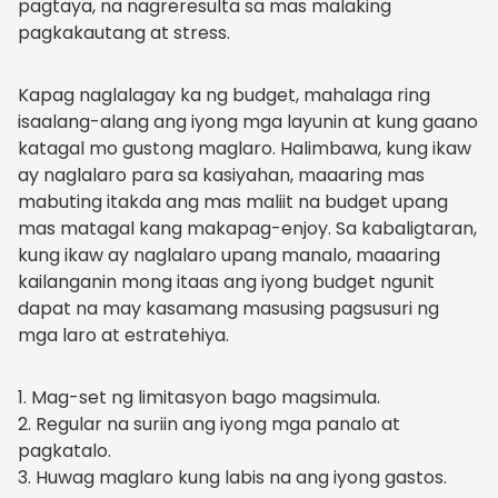
pagtaya, na nagreresulta sa mas malaking
pagkakautang at stress.
Kapag naglalagay ka ng budget, mahalaga ring
isaalang-alang ang iyong mga layunin at kung gaano
katagal mo gustong maglaro. Halimbawa, kung ikaw
ay naglalaro para sa kasiyahan, maaaring mas
mabuting itakda ang mas maliit na budget upang
mas matagal kang makapag-enjoy. Sa kabaligtaran,
kung ikaw ay naglalaro upang manalo, maaaring
kailanganin mong itaas ang iyong budget ngunit
dapat na may kasamang masusing pagsusuri ng
mga laro at estratehiya.
Mag-set ng limitasyon bago magsimula.
Regular na suriin ang iyong mga panalo at
pagkatalo.
Huwag maglaro kung labis na ang iyong gastos.