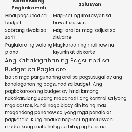
Karaniwang
Solusyon
Pagkakamali
Hindi pagsunod sa
Mag-set ng limitasyon sa
budget
bawat session
Sobrang tiwala sa
Mag-aral at mag-adjust sa
sarili
diskarte
Paglalaro ng walang
Magkaroon ng malinaw na
plano
layunin at diskarte
Ang Kahalagahan ng Pagsunod sa
Budget sa Paglalaro
Isa sa mga pangunahing aral sa pagsusugal ay ang
kahalagahan ng pagsunod sa budget. Ang
pagkakaroon ng budget ay hindi lamang
nakakatulong upang mapanatili ang kontrol sa iyong
mga gastos, kundi nagbibigay din ito ng mas
magandang pananaw sa iyong mga panalo at
pagkatalo. Kung hindi ka nag-set ng limitasyon,
madali kang mahuhulog sa bitag ng labis na