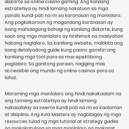
diskarte sa online casino gaming. Ang kanilang
estratehiya ay hindi lamang nakatuon sa mga
panalo kundi pati na rin sa karanasan ng manlalaro.
Ang pagkakaroon ng magandang karanasan ay
isang mahalagang bahagi ng kanilang diskarte, kung
saan ang mga manlalaro ay hinihimok na masiyahan
habang naglalaro. Sa kanilang website, makikita ang
isang detalyadong guide kung paano gamitin ang
kanilang mga tool para sa mas epektibong
paglalaro. Sa ganitong paraan, nagiging mas
accessible ang mundo ng online casinos para sa
lahat.
Maraming mga manlalaro ang hindi nakakaalam na
ang tamang estratehiya ay hindi lamang
nakasalalay sa swerte kundi pati na rin sa kaalaman
at disiplina. Ang Avia Masters ay nagbibigay ng mga
resources tulad ng mga tutorial at strategy guides
na makakatulong sa mga manlalaro na makamit