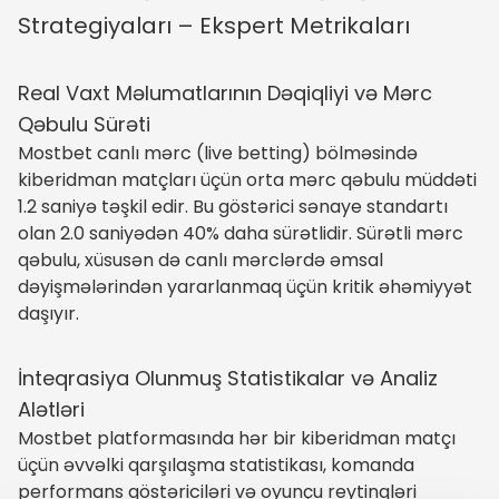
Strategiyaları – Ekspert Metrikaları
Real Vaxt Məlumatlarının Dəqiqliyi və Mərc
Qəbulu Sürəti
Mostbet canlı mərc (live betting) bölməsində
kiberidman matçları üçün orta mərc qəbulu müddəti
1.2 saniyə təşkil edir. Bu göstərici sənaye standartı
olan 2.0 saniyədən 40% daha sürətlidir. Sürətli mərc
qəbulu, xüsusən də canlı mərclərdə əmsal
dəyişmələrindən yararlanmaq üçün kritik əhəmiyyət
daşıyır.
İnteqrasiya Olunmuş Statistikalar və Analiz
Alətləri
Mostbet platformasında hər bir kiberidman matçı
üçün əvvəlki qarşılaşma statistikası, komanda
performans göstəriciləri və oyunçu reytinqləri