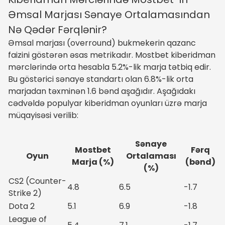
Əmsal Marjası Sənaye Ortalamasından
Nə Qədər Fərqlənir?
Əmsal marjası (overround) bukmekerin qazanc
faizini göstərən əsas metrikadır. Mostbet kiberidman
mərclərində orta hesabla 5.2%-lik marja tətbiq edir.
Bu göstərici sənaye standartı olan 6.8%-lik orta
marjadan təxminən 1.6 bənd aşağıdır. Aşağıdakı
cədvəldə populyar kiberidman oyunları üzrə marja
müqayisəsi verilib:
Sənaye
Mostbet
Fərq
Oyun
Ortalaması
Marja (%)
(bənd)
(%)
CS2 (Counter-
4.8
6.5
-1.7
Strike 2)
Dota 2
5.1
6.9
-1.8
League of