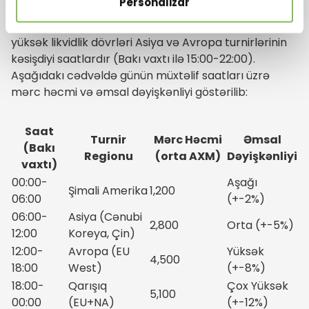
Personalizar
Kiberidman mərclərinin effektivliyi düzgün vaxt
seçimindən asılıdır. Mostbet platformasında ən
yüksək likvidlik dövrləri Asiya və Avropa turnirlərinin
kəsişdiyi saatlardır (Bakı vaxtı ilə 15:00-22:00).
Aşağıdakı cədvəldə günün müxtəlif saatları üzrə
mərc həcmi və əmsal dəyişkənliyi göstərilib:
Saat
Turnir
Mərc Həcmi
Əmsal
(Bakı
Regionu
(orta AXM)
Dəyişkənliyi
vaxtı)
00:00-
Aşağı
Şimali Amerika
1,200
06:00
(+-2%)
06:00-
Asiya (Cənubi
2,800
Orta (+-5%)
12:00
Koreya, Çin)
12:00-
Avropa (EU
Yüksək
4,500
18:00
West)
(+-8%)
18:00-
Qarışıq
Çox Yüksək
5,100
00:00
(EU+NA)
(+-12%)