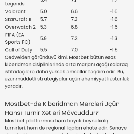
5.4
7.1
-1.7
Legends
Valorant
5.0
6.6
-1.6
StarCraft II
5.7
7.3
-1.6
Overwatch 2
5.3
6.8
-1.5
FIFA (EA
5.9
7.2
-1.3
Sports FC)
Call of Duty
5.5
7.0
-1.5
Cədvəldən göründüyü kimi, Mostbet bütün əsas
kiberidman disiplinlərində orta marjanı aşağı salaraq
istifadəçilərə daha yüksək əmsallar təqdim edir. Bu,
uzunmüddətli strategiyalar üçün əhəmiyyətli üstünlük
yaradır.
Mostbet-də Kiberidman Mərcləri Üçün
Hansı Turnir Xətləri Mövcuddur?
Mostbet platforması həm böyük beynəlxalq
turnirləri, həm də regional liqaları əhatə edir. Sənaye