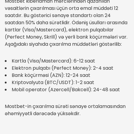
Mostbet kiberidman mərclərindən qazanılan
vəsaitlərin çıxarılması üçün orta emal müddəti 12
saatdır. Bu göstərici sənaye standartı olan 24
saatdan 50% daha sürətlidir. Ödəniş üsulları arasında
kartlar (Visa/Mastercard), elektron pulqabılar
(Perfect Money, Skrill) və yerli bank köçürmələri var.
Aşağıdakı siyahıda çıxarılma müddətləri göstərilib:
Kartla (Visa/Mastercard): 6-12 saat
Elektron pulqabı (Perfect Money): 2-4 saat
Bank köçürməsi (AZN): 12-24 saat
Kriptovalyuta (BTC/USDT): 1-2 saat
Mobil operator (Azercell/Bakcell): 24-48 saat
Mostbet-in çıxarılma sürəti sənaye ortalamasından
əhəmiyyətli dərəcədə yüksəkdir.