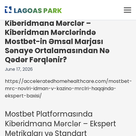
Mostbet Platformasında
Kiberidmana Mərclər –
Kiberidman Mərclərində
Mostbet-in Əmsal Marjası
Sənaye Ortalamasından Nə
Qədər Fərqlənir?
June 17, 2026
https://acceleratedhomehealthcare.com/mostbet-
mrc-novlri-idman-v-kazino-mrclri-haqqinda-
ekspert-baxisi/
Mostbet Platformasında
Kiberidmana Mərclər – Ekspert
Metrikaları və Standart