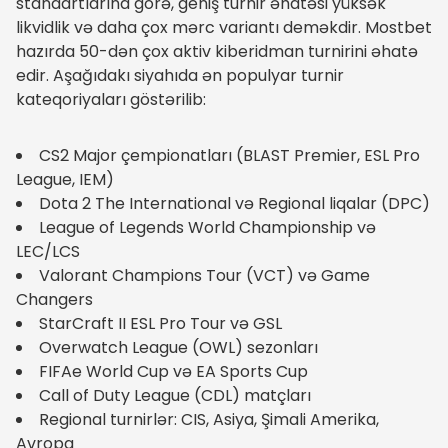
standartlarına görə, geniş turnir əhatəsi yüksək
likvidlik və daha çox mərc variantı deməkdir. Mostbet
hazırda 50-dən çox aktiv kiberidman turnirini əhatə
edir. Aşağıdakı siyahıda ən populyar turnir
kateqoriyaları göstərilib:
CS2 Major çempionatları (BLAST Premier, ESL Pro
League, IEM)
Dota 2 The International və Regional liqalar (DPC)
League of Legends World Championship və
LEC/LCS
Valorant Champions Tour (VCT) və Game
Changers
StarCraft II ESL Pro Tour və GSL
Overwatch League (OWL) sezonları
FIFAe World Cup və EA Sports Cup
Call of Duty League (CDL) matçları
Regional turnirlər: CIS, Asiya, Şimali Amerika,
Avropa