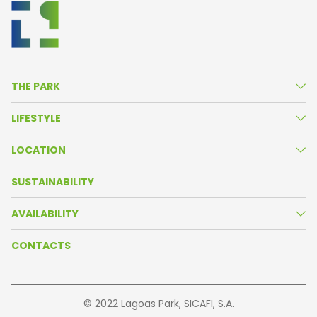
THE PARK
About Us
LIFESTYLE
Life in the Park
News
LOCATION
Amenities
Agenda
Park Map
SUSTAINABILITY
Resident Companies
Oeiras Valley
AVAILABILITY
Our Partners
Getting There
Brochure
CONTACTS
Buildings
© 2022 Lagoas Park, SICAFI, S.A.